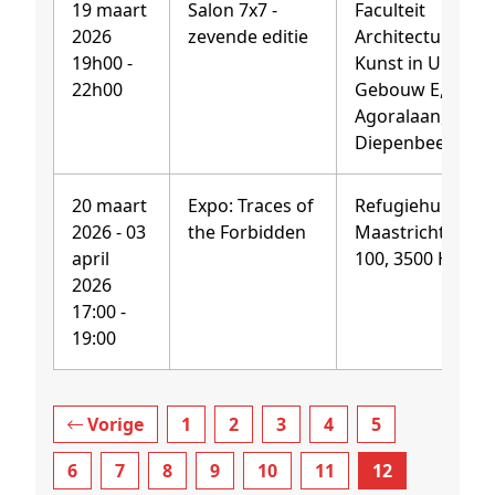
19 maart
Salon 7x7 -
Faculteit
2026
zevende editie
Architectuur en
19h00 -
Kunst in UHassel
22h00
Gebouw E,
Agoralaan, 3590
Diepenbeek
20 maart
Expo: Traces of
Refugiehuis,
2026 - 03
the Forbidden
Maastrichterstr
april
100, 3500 Hassel
2026
17:00 -
19:00
Vorige
1
2
3
4
5
6
7
8
9
10
11
12