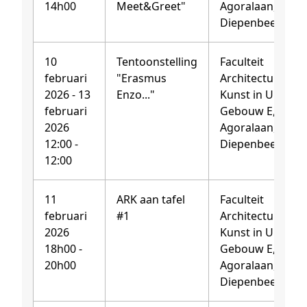
14h00
Meet&Greet"
Agoralaan, 3590
Diepenbeek
10
Tentoonstelling
Faculteit
februari
"Erasmus
Architectuur en
2026 - 13
Enzo..."
Kunst in UHassel
februari
Gebouw E,
2026
Agoralaan, 3590
12:00 -
Diepenbeek
12:00
11
ARK aan tafel
Faculteit
februari
#1
Architectuur en
2026
Kunst in UHassel
18h00 -
Gebouw E,
20h00
Agoralaan, 3590
Diepenbeek