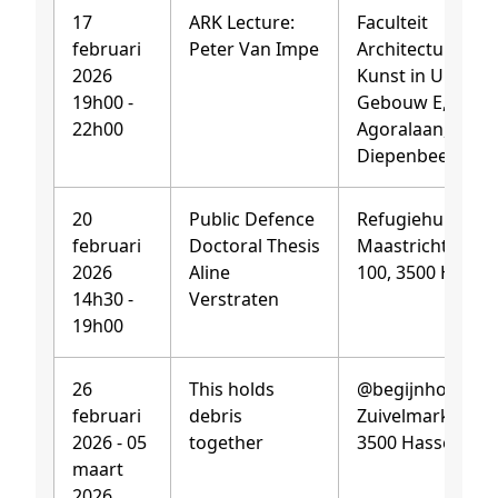
17
ARK Lecture:
Faculteit
februari
Peter Van Impe
Architectuur en
2026
Kunst in UHassel
19h00 -
Gebouw E,
22h00
Agoralaan, 3590
Diepenbeek
20
Public Defence
Refugiehuis,
februari
Doctoral Thesis
Maastrichterstr
2026
Aline
100, 3500 Hassel
14h30 -
Verstraten
19h00
26
This holds
@begijnhof,
februari
debris
Zuivelmarkt 33,
2026 - 05
together
3500 Hasselt
maart
2026