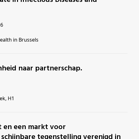
26
ealth in Brussels
enheid naar partnerschap.
ek, H1
schijnbare tegenstelling verenigd in