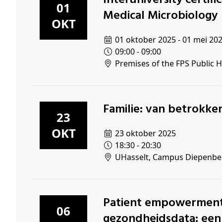
Interuniversity certificate in Infectious Diseases and
Schenkers
01
Medical Microbiology
OKT
01 oktober 2025 - 01 mei 20
09:00 - 09:00
Premises of the FPS Public H
Familie: van betrokk
23
OKT
23 oktober 2025
18:30 - 20:30
UHasselt, Campus Diepenbe
Patient empowerment en een markt voor
06
gezondheidsdata: een 