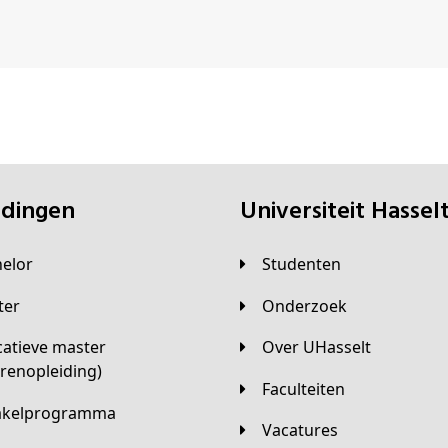
eidingen
universiteit Hassel
helor
Studenten
ster
Onderzoek
Over UHasselt
arenopleiding)
Faculteiten
hakelprogramma
Vacatures