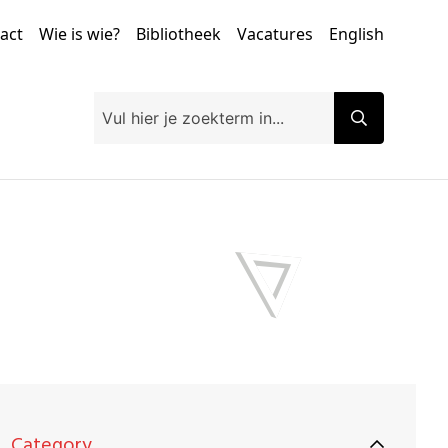
tact
Wie is wie?
Bibliotheek
Vacatures
English
Category