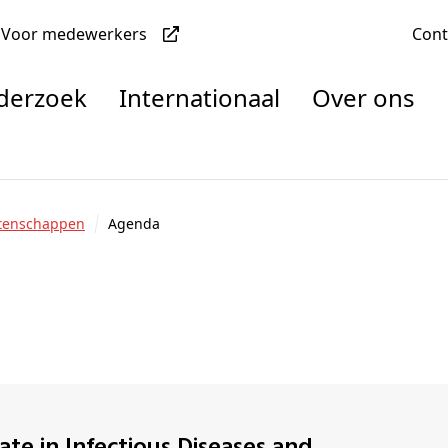
Voor medewerkers
Con
nderzoek
Internationaal
Over ons
denten
etenschappen
Agenda
nisaties
rachten