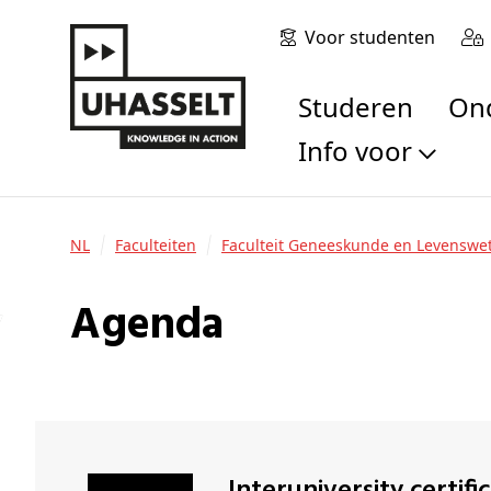
Voor studenten
Studeren
O
Info voor
Toekomstige stu
Studenten
NL
Faculteiten
Faculteit Geneeskunde en Levensw
Onderzoekers
Alumni
Agenda
Bedrijven en orga
Scholen en leerk
Pers
Medewerkers
Sollicitanten