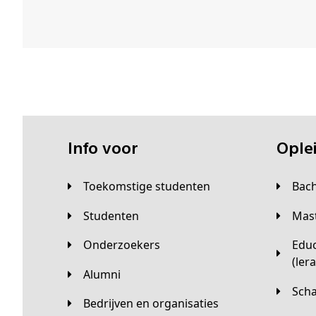
Info voor
Opl
Toekomstige studenten
Bac
Studenten
Ma
Onderzoekers
Educatieve master
(ler
Alumni
Sc
Bedrijven en organisaties