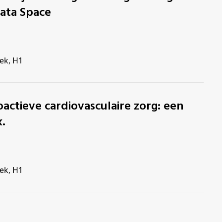
ata Space
ek, H1
.
ek, H1