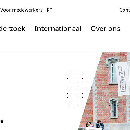
Voor medewerkers
Con
nderzoek
Internationaal
Over ons
denten
nisaties
rachten
le