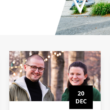
20
DEC