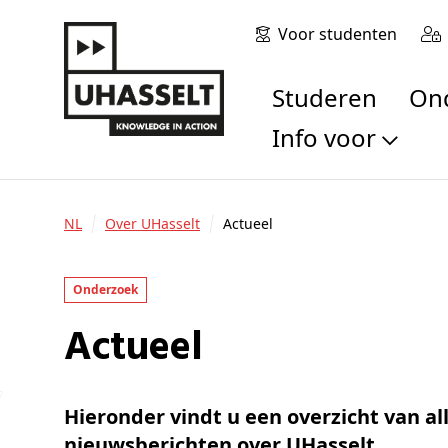
Voor studenten
Studeren
O
Info voor
Toekomstige stu
Studenten
NL
Over UHasselt
Actueel
Onderzoekers
Alumni
Onderzoek
Bedrijven en orga
Actueel
Scholen en leerk
Pers
Medewerkers
Hieronder vindt u een overzicht van al
Sollicitanten
nieuwsberichten over UHasselt