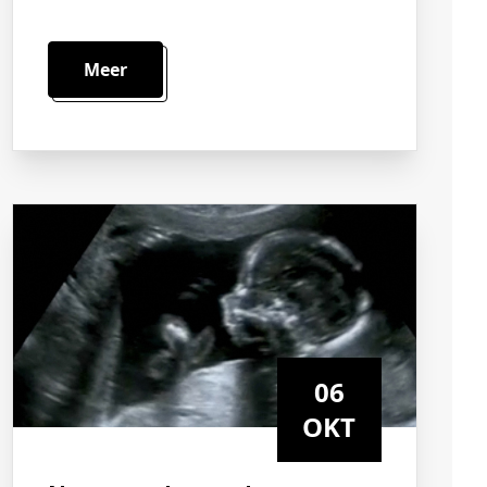
Meer
06
OKT