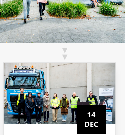
14
DEC