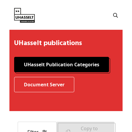
UHasselt publications
UHasselt Publication Categories
Document Server
Copy to