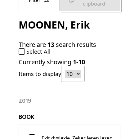
Filter
clipboard
MOONEN
, Erik
There are
13
search results
Select All
Currently showing
1-10
Items to display
2019
BOOK
Exit dyslexie. Zeker leren lezen