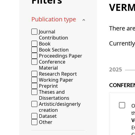
Schenkers
VERM
Publication type
There ar
Journal
Contribution
Currentl
Book
Book Section
Proceedings Paper
Conference
Material
2025
Research Report
Working Paper
CONFERE
Preprint
Theses and
Dissertations
Artistic/designerly
O
creation
t
Dataset
V
Other
E
C