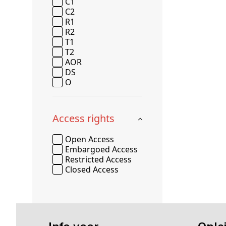
C1
C2
R1
R2
T1
T2
AOR
DS
O
Access rights
Open Access
Embargoed Access
Restricted Access
Closed Access