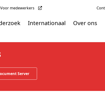
Voor medewerkers
Con
nderzoek
Internationaal
Over ons
denten
s
nisaties
Document Server
rachten