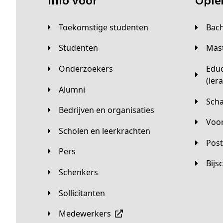
Info voor
Opl
Toekomstige studenten
Bac
Studenten
Ma
Onderzoekers
Educatieve master
(ler
Alumni
Sc
Bedrijven en organisaties
Vo
Scholen en leerkrachten
Pos
Pers
Bij
Schenkers
Sollicitanten
Medewerkers