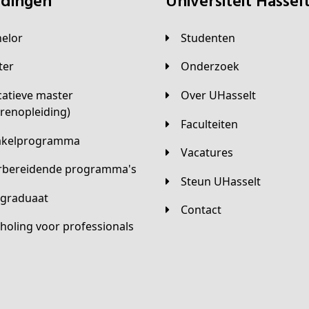
eidingen
universiteit Hassel
helor
Studenten
ster
Onderzoek
Over UHasselt
arenopleiding)
Faculteiten
hakelprogramma
Vacatures
orbereidende programma's
Steun UHasselt
tgraduaat
Contact
scholing voor professionals