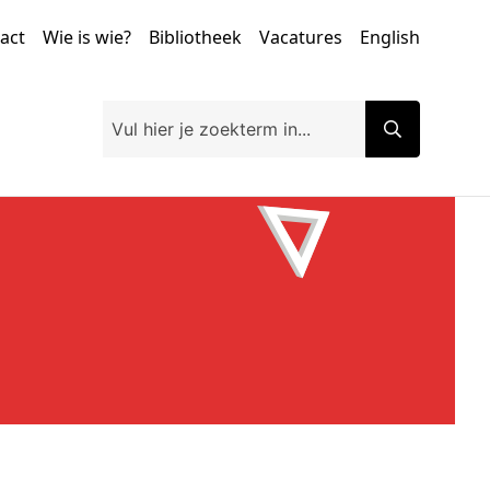
tact
Wie is wie?
Bibliotheek
Vacatures
English