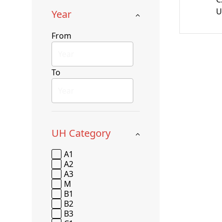
U
Year
From
To
UH Category
A1
A2
A3
M
B1
B2
B3