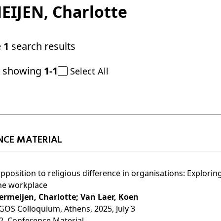
EIJEN
, Charlotte
e
1
search results
y showing
1-1
Select All
NCE MATERIAL
pposition to religious difference in organisations: Exploring 
he workplace
ermeijen, Charlotte;
Van Laer, Koen
GOS Colloquium, Athens, 2025, July 3
2
, Conference Material