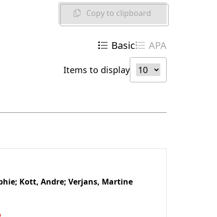
Copy to clipboard
Basic
APA
Items to display
phie;
Kott, Andre;
Verjans, Martine
2