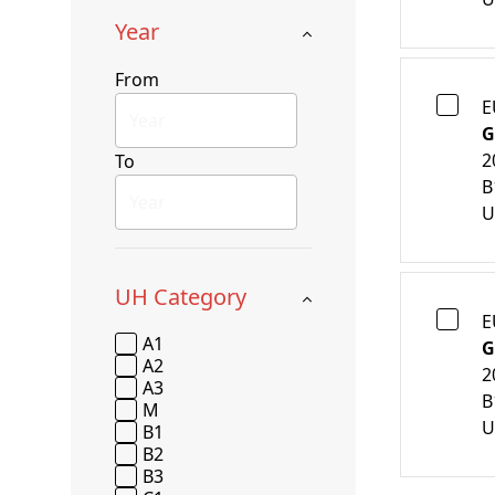
Year
From
E
G
2
To
B
U
UH Category
E
A1
G
A2
2
A3
B
M
U
B1
B2
B3