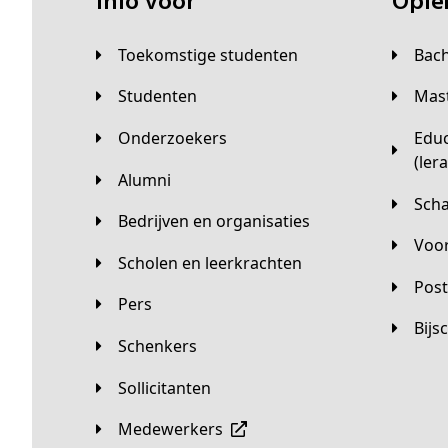
Info voor
Opl
Toekomstige studenten
Bac
Studenten
Ma
Onderzoekers
Educatieve master
(ler
Alumni
Sc
Bedrijven en organisaties
Vo
Scholen en leerkrachten
Pos
Pers
Bij
Schenkers
Sollicitanten
Medewerkers