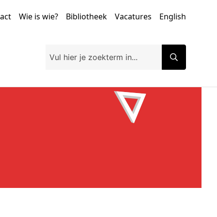
tact
Wie is wie?
Bibliotheek
Vacatures
English