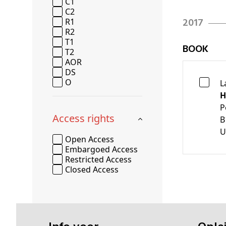
C1
C2
2017
R1
R2
T1
BOOK
T2
AOR
DS
O
L
H
P
Access rights
B
U
Open Access
Embargoed Access
Restricted Access
Closed Access