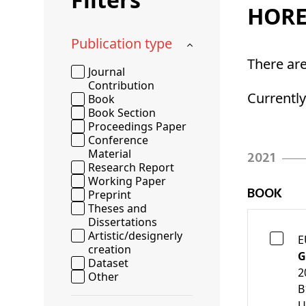
Schenkers
HOR
Publication type
There ar
Journal
Contribution
Currentl
Book
Book Section
Proceedings Paper
Conference
Material
2021
Research Report
Working Paper
BOOK
Preprint
Theses and
Dissertations
Artistic/designerly
E
creation
G
Dataset
2
Other
B
U