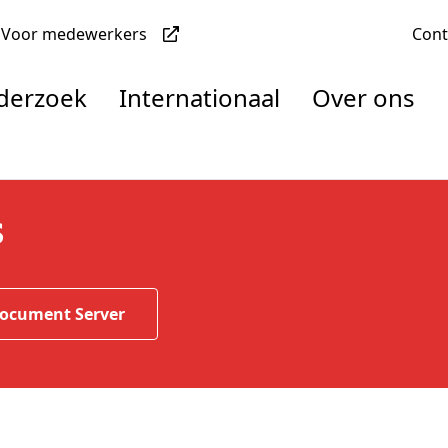
Voor medewerkers
Con
nderzoek
Internationaal
Over ons
denten
s
nisaties
Document Server
rachten