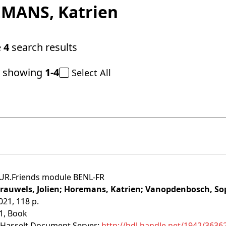
EMANS
, Katrien
e
4
search results
y showing
1-4
Select All
UR.Friends module BENL-FR
rauwels, Jolien;
Horemans, Katrien;
Vanopdenbosch, So
021, 118 p.
1
, Book
Hasselt Document Server:
http://hdl.handle.net/1942/3636