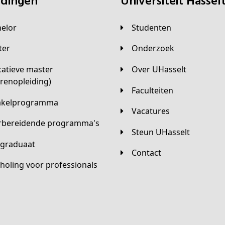
eidingen
universiteit Hassel
helor
Studenten
ster
Onderzoek
Over UHasselt
arenopleiding)
Faculteiten
hakelprogramma
Vacatures
orbereidende programma's
Steun UHasselt
tgraduaat
Contact
scholing voor professionals