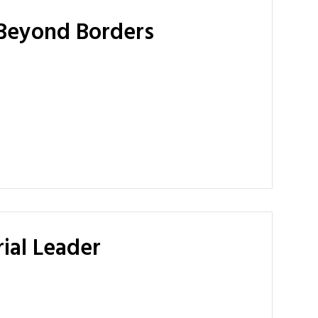
g Beyond Borders
rial Leader