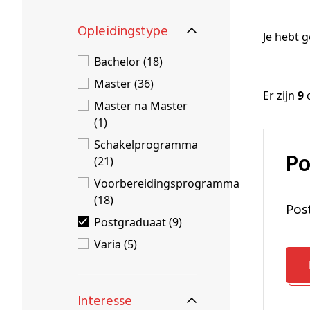
Schenkers
Opleidingstype
Je hebt g
Bachelor (18)
Master (36)
Er zijn
9
o
Master na Master
(1)
Schakelprogramma
P
(21)
Voorbereidingsprogramma
(18)
Po
Postgraduaat (9)
Varia (5)
Interesse