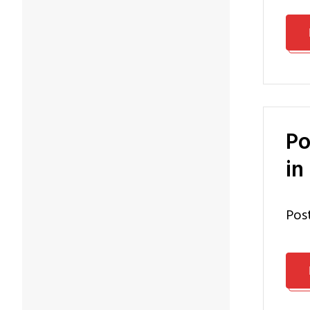
Postgraduate certificate Innovation and Entrepreneurship
in
Po