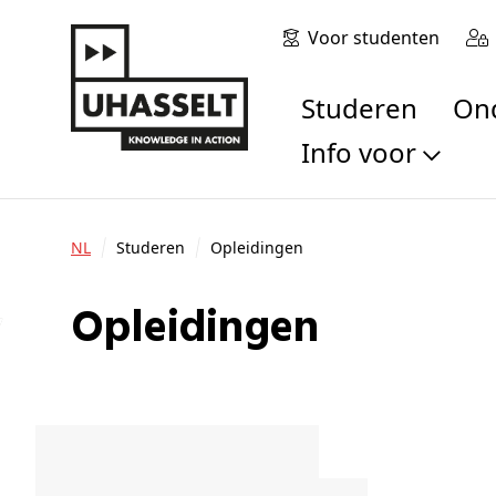
Voor studenten
Studeren
O
Info voor
Toekomstige stu
Studenten
NL
Studeren
Opleidingen
Onderzoekers
Alumni
Opleidingen
Bedrijven en orga
Scholen en leerk
Pers
Medewerkers
Sollicitanten