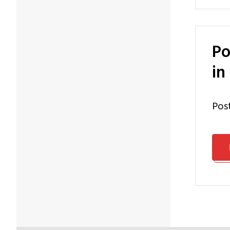
Postgraduate certificate Innovation and Entrepreneurship
in
Po