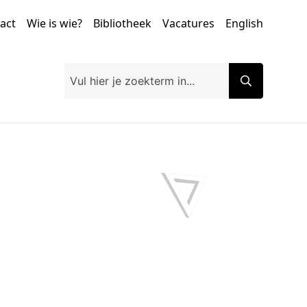
tact
Wie is wie?
Bibliotheek
Vacatures
English