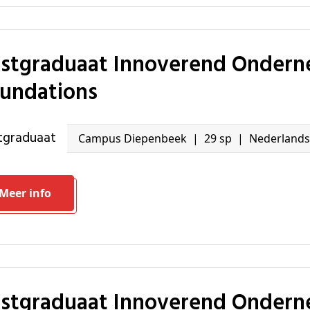
undations
stgraduaat
Campus Diepenbeek
29 sp
Nederlands
Meer info