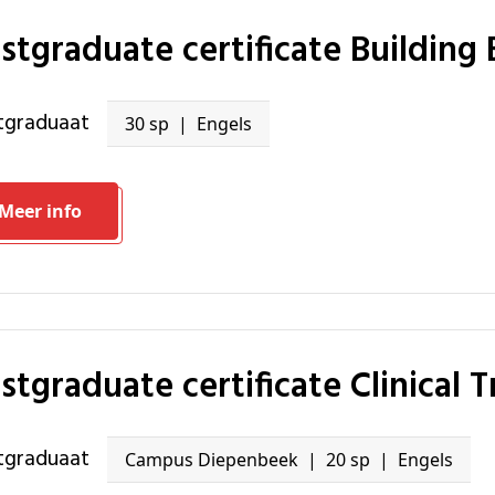
ostgraduate certificate Buildin
stgraduaat
30 sp
Engels
Meer info
ostgraduate certificate Clinical T
stgraduaat
Campus Diepenbeek
20 sp
Engels