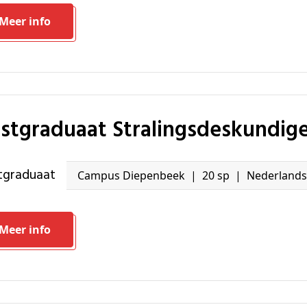
Meer info
ostgraduaat Stralingsdeskundig
stgraduaat
Campus Diepenbeek
20 sp
Nederlands
Meer info