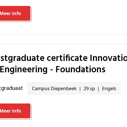
Meer info
 Engineering - Foundations
stgraduaat
Campus Diepenbeek
29 sp
Engels
Meer info