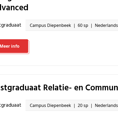
dvanced
stgraduaat
Campus Diepenbeek
60 sp
Nederlands
Meer info
ostgraduaat Relatie- en Commu
stgraduaat
Campus Diepenbeek
20 sp
Nederlands