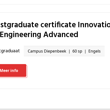
 Engineering Advanced
stgraduaat
Campus Diepenbeek
60 sp
Engels
Meer info