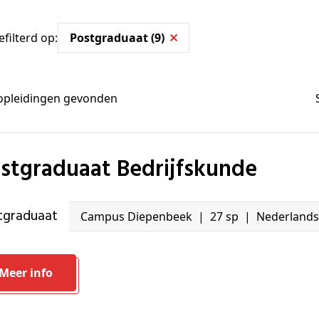
efilterd op:
Postgraduaat (9)
pleidingen gevonden
ostgraduaat Bedrijfskunde
stgraduaat
Campus Diepenbeek
27 sp
Nederlands
Meer info