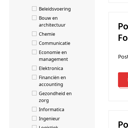
Beleidsvoering
Bouw en
Postgraduaat Innoverend Ondernemen voor Ingenieurs -
architectuur
Chemie
Fo
Communicatie
Economie en
Po
management
Elektronica
Financiën en
accounting
Gezondheid en
zorg
Informatica
Ingenieur
Postgraduaat Innoverend Ondernemen voor Ingenieurs
Logistiek