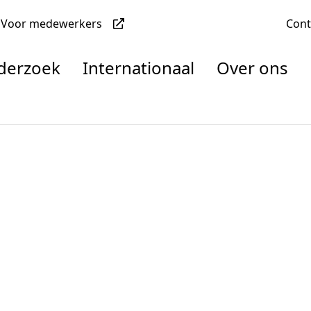
Voor medewerkers
Con
nderzoek
Internationaal
Over ons
denten
nisaties
rachten