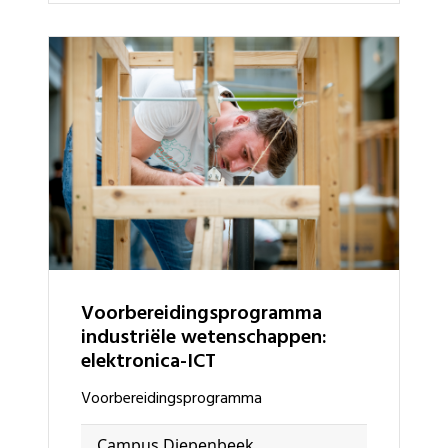
voorbereidingsprogramma
industriële wetenschappen:
elektronica-ICT
voorbereidingsprogramma
Campus Diepenbeek