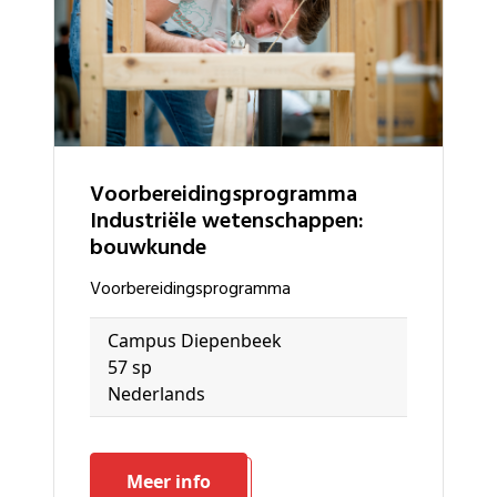
voorbereidingsprogramma
Industriële wetenschappen:
bouwkunde
voorbereidingsprogramma
Campus Diepenbeek
57 sp
Nederlands
Meer info