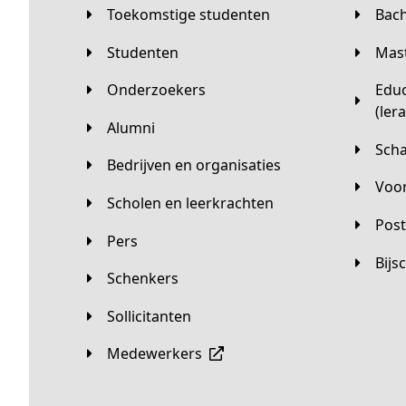
Toekomstige studenten
Bac
Studenten
Ma
Onderzoekers
Educatieve master
(ler
Alumni
Sc
Bedrijven en organisaties
Vo
Scholen en leerkrachten
Pos
Pers
Bij
Schenkers
Sollicitanten
Medewerkers