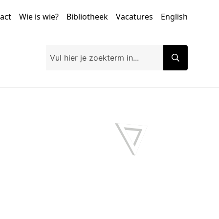
tact
Wie is wie?
Bibliotheek
Vacatures
English