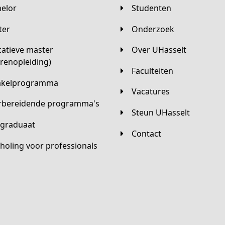
helor
Studenten
ster
Onderzoek
Over UHasselt
arenopleiding)
Faculteiten
hakelprogramma
Vacatures
orbereidende programma's
Steun UHasselt
tgraduaat
Contact
scholing voor professionals