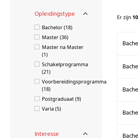
Schenkers
Opleidingstype
Er zijn
10
Bachelor (18)
Master (36)
bach
Master na Master
(1)
Schakelprogramma
bach
(21)
Voorbereidingsprogramma
bach
(18)
Postgraduaat (9)
Varia (5)
bach
Interesse
bach