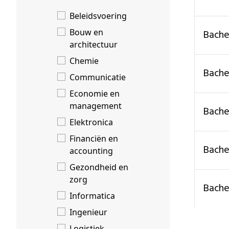
Beleidsvoering
Bouw en
bach
architectuur
Chemie
bach
Communicatie
Economie en
management
bach
Elektronica
Financiën en
bach
accounting
Gezondheid en
zorg
bach
Informatica
Ingenieur
Logistiek