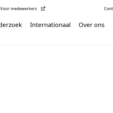
Voor medewerkers
Con
nderzoek
Internationaal
Over ons
denten
nisaties
rachten