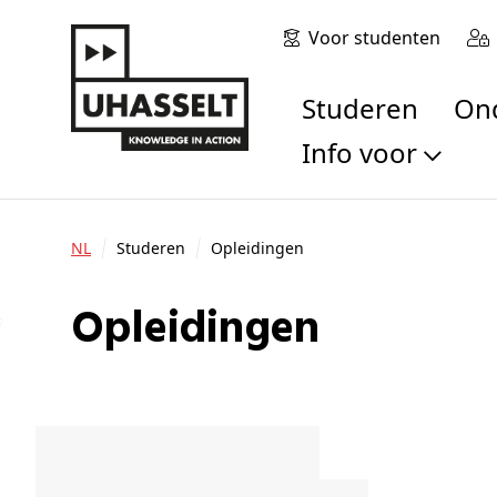
Voor studenten
Studeren
O
Info voor
Toekomstige stu
Studenten
NL
Studeren
Opleidingen
Onderzoekers
Alumni
Opleidingen
Bedrijven en orga
Scholen en leerk
Pers
Medewerkers
Sollicitanten