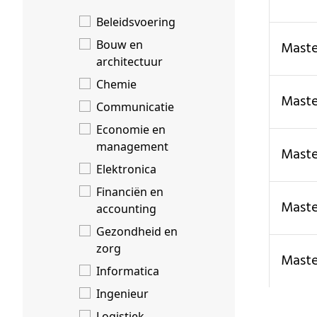
Beleidsvoering
Bouw en
mas
architectuur
Chemie
mast
Communicatie
Economie en
management
mast
Elektronica
Financiën en
mas
accounting
Gezondheid en
zorg
mast
Informatica
Ingenieur
Logistiek