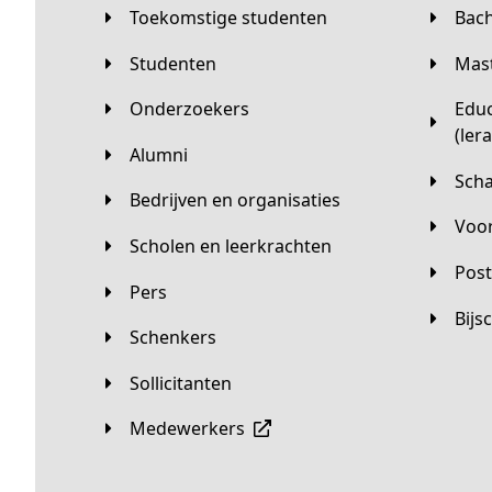
Toekomstige studenten
Bac
Studenten
Ma
Onderzoekers
Educatieve master
(ler
Alumni
Sc
Bedrijven en organisaties
Vo
Scholen en leerkrachten
Pos
Pers
Bij
Schenkers
Sollicitanten
Medewerkers