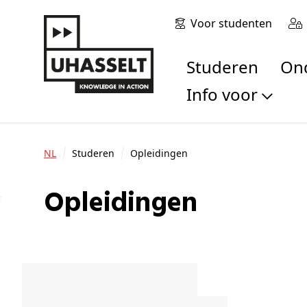
Voor studenten
Studeren
O
Info voor
Toekomstige stu
Studenten
NL
Studeren
Opleidingen
Onderzoekers
Alumni
Opleidingen
Bedrijven en orga
Scholen en leerk
Pers
Medewerkers
Sollicitanten