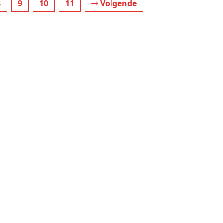
8
9
10
11
Volgende