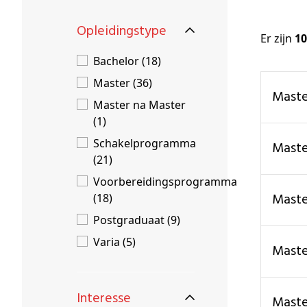
Schenkers
Opleidingstype
Er zijn
10
Bachelor (18)
Master (36)
mas
Master na Master
(1)
Schakelprogramma
mas
(21)
Voorbereidingsprogramma
mas
(18)
Postgraduaat (9)
Varia (5)
mas
Interesse
mas