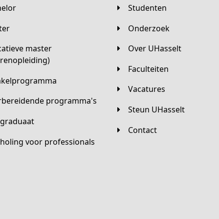
helor
Studenten
ster
Onderzoek
Over UHasselt
arenopleiding)
Faculteiten
hakelprogramma
Vacatures
orbereidende programma's
Steun UHasselt
tgraduaat
Contact
scholing voor professionals