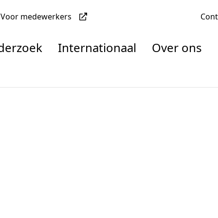
Voor medewerkers
Con
nderzoek
Internationaal
Over ons
denten
nisaties
rachten