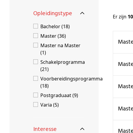
Schenkers
Opleidingstype
Er zijn
10
Bachelor (18)
Master (36)
Mast
Master na Master
(1)
Schakelprogramma
Mas
(21)
Voorbereidingsprogramma
Mast
(18)
Postgraduaat (9)
Varia (5)
Mast
Interesse
Mas