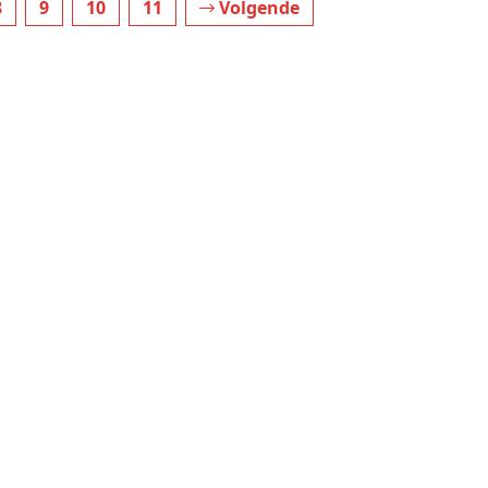
8
9
10
11
Volgende