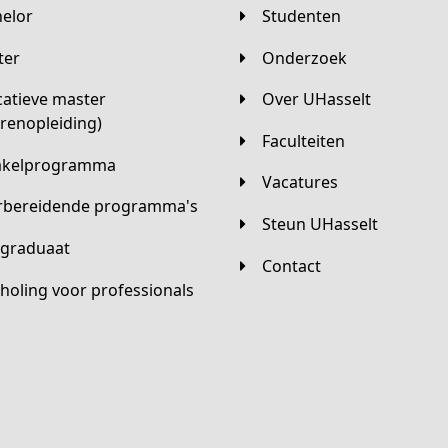
helor
Studenten
ster
Onderzoek
Over UHasselt
arenopleiding)
Faculteiten
hakelprogramma
Vacatures
orbereidende programma's
Steun UHasselt
tgraduaat
Contact
scholing voor professionals