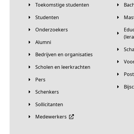
Toekomstige studenten
Bac
Studenten
Ma
Onderzoekers
Educatieve master
(ler
Alumni
Sc
Bedrijven en organisaties
Vo
Scholen en leerkrachten
Pos
Pers
Bij
Schenkers
Sollicitanten
Medewerkers