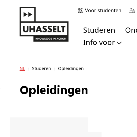
Voor studenten
Studeren
O
Info voor
Toekomstige stu
Studenten
NL
Studeren
Opleidingen
Onderzoekers
Alumni
Opleidingen
Bedrijven en orga
Scholen en leerk
Pers
Medewerkers
Sollicitanten