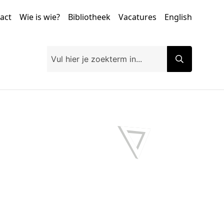
tact
Wie is wie?
Bibliotheek
Vacatures
English