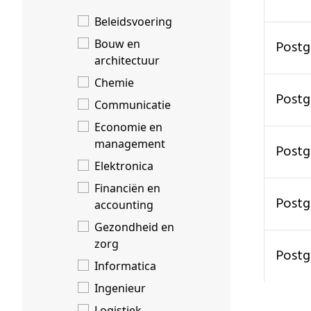
Beleidsvoering
Bouw en
Post
architectuur
Chemie
Post
Communicatie
Economie en
management
Post
Elektronica
Financiën en
Post
accounting
Gezondheid en
zorg
Post
Informatica
Ingenieur
Logistiek