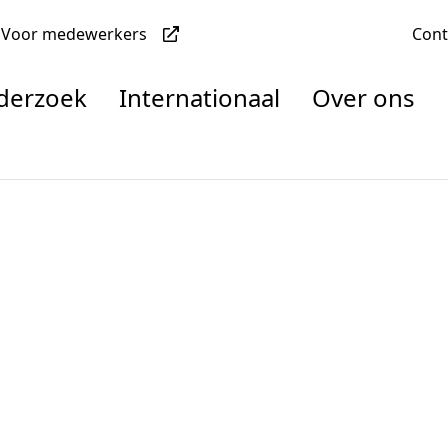
Voor medewerkers
Con
nderzoek
Internationaal
Over ons
denten
nisaties
rachten