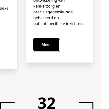
ontwikkeling van
kankerzorg en
plexe
precisiegeneeskunde,
gebaseerd op
patiëntspecifieke inzichten.
Meer
33