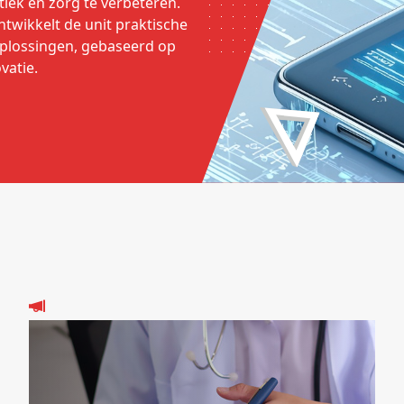
iek en zorg te verbeteren.
twikkelt de unit praktische
plossingen, gebaseerd op
vatie.