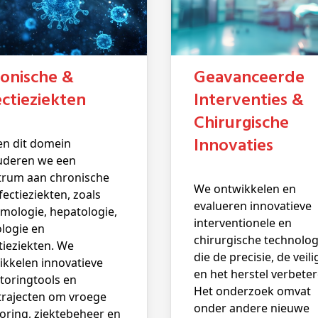
Geavanceerde
ectieziekten
Interventies &
Chirurgische
Innovaties
uderen we een
trum aan chronische
We ontwikkelen en
fectieziekten, zoals
evalueren innovatieve
mologie, hepatologie,
interventionele en
ologie en
chirurgische technolo
tieziekten. We
die de precisie, de veil
ikkelen innovatieve
en het herstel verbeter
toringtools en
Het onderzoek omvat
trajecten om vroege
onder andere nieuwe
oring, ziektebeheer en