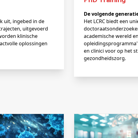
PhD Training
De volgende generati
k uit, ingebed in de
Het LCRC biedt een un
trajecten, uitgevoerd
doctoraatsonderzoeker
worden klinische
academische wereld en 
pactvolle oplossingen
opleidingsprogramma'
en clinici voor op het 
gezondheidszorg.