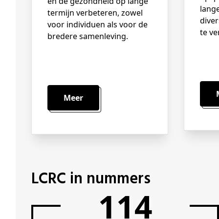
en de gezondheid op lange
lang
termijn verbeteren, zowel
dive
voor individuen als voor de
te ve
bredere samenleving.
Meer
LCRC in nummers
117