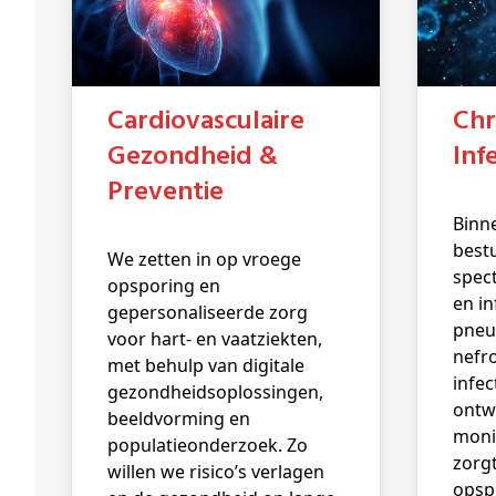
Chronische &
Cardiovasculaire
Inf
Gezondheid &
Preventie
Binnen dit domein
best
We zetten in op vroege
spec
opsporing en
en in
gepersonaliseerde zorg
pneu
voor hart- en vaatziekten,
nefr
met behulp van digitale
infec
gezondheidsoplossingen,
ontw
beeldvorming en
moni
populatieonderzoek. Zo
zorg
willen we risico’s verlagen
opsp