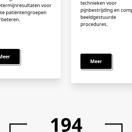
technieken voor
etermijnresultaten voor
pijnbestrijding en com
rse patiëntengroepen
beeldgestuurde
rbeteren.
procedures.
Meer
Meer
200