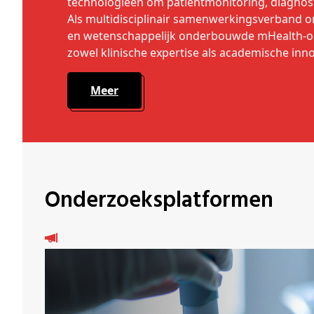
technologieën om patiëntmonitoring, diagnost
Als multidisciplinair samenwerkingsverband on
en wetenschappelijk onderbouwde mHealth-o
zowel klinische expertise als academische inno
Meer
Onderzoeksplatformen