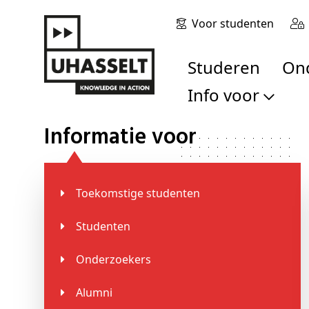
Voor studenten
Studeren
O
Info voor
Informatie voor
Toekomstige stu
Studenten
Onderzoekers
Alumni
toekomstige studenten
Bedrijven en orga
Studenten
Scholen en leerk
Pers
Onderzoekers
Medewerkers
Alumni
Sollicitanten