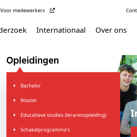
Voor medewerkers
Con
nderzoek
Internationaal
Over ons
Opleidingen
denten
Bachelor
nisaties
Master
rachten
Educatieve studies (lerarenopleiding)
Schakelprogramma's