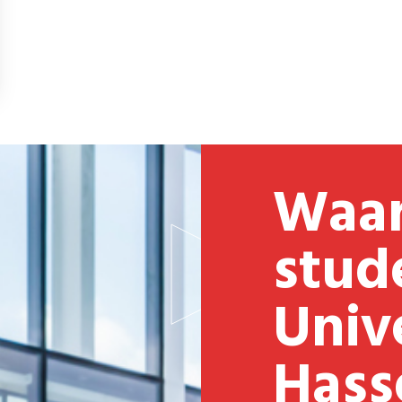
Waarom
stud
Unive
Hass