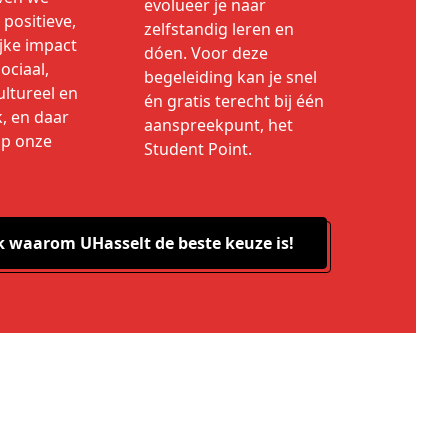
evolueer je naar
positieve,
zelfstandig leren en
jke impact
dóen. Voor deze
ociaal,
begeleiding kan je snel
ltureel en
én gratis terecht bij één
k, en daar
aanspreekpunt, het
op onze
Student Point.
k waarom UHasselt de beste keuze is!