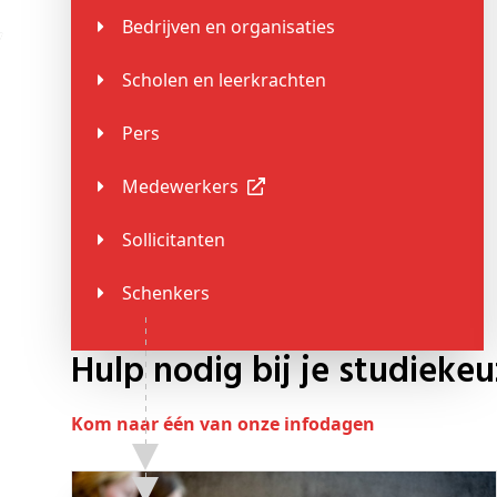
Schenkers
Bedrijven en organisaties
Scholen en leerkrachten
Pers
Medewerkers
Sollicitanten
Schenkers
hulp nodig bij je studieke
Kom naar één van onze infodagen