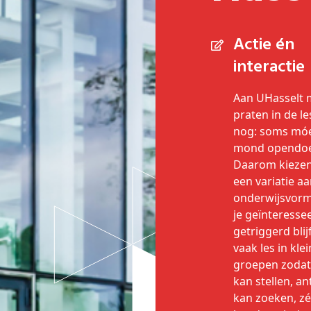
Actie én
interactie
Aan UHasselt 
praten in de le
nog: soms móet
mond opendo
Daarom kiezen
een variatie a
onderwijsvor
je geïnteresse
getriggerd blijf
vaak les in kle
groepen zodat 
kan stellen, a
kan zoeken, zé