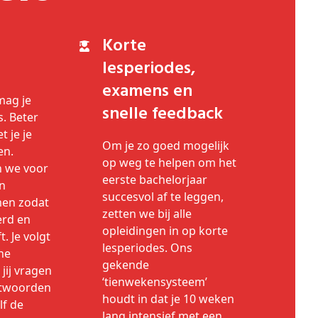
Korte
lesperiodes,
examens en
mag je
snelle feedback
s. Beter
 je je
Om je zo goed mogelijk
en.
op weg te helpen om het
 we voor
eerste bachelorjaar
an
succesvol af te leggen,
men zodat
zetten we bij alle
erd en
opleidingen in op korte
t. Je volgt
lesperiodes. Ons
ine
gekende
jij vragen
‘tienwekensysteem’
ntwoorden
houdt in dat je 10 weken
lf de
lang intensief met een