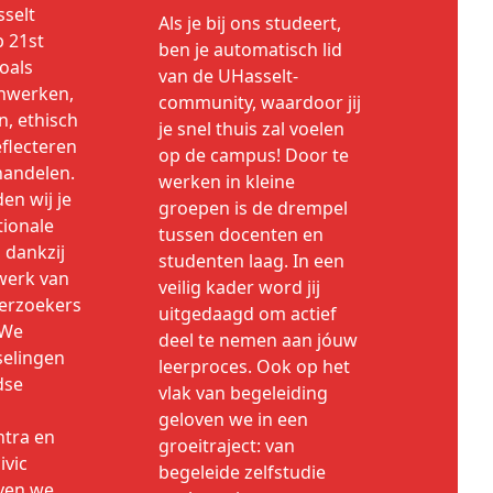
sselt
Als je bij ons studeert,
p 21st
ben je automatisch lid
zoals
van de UHasselt-
enwerken,
community, waardoor jij
, ethisch
je snel thuis zal voelen
flecteren
op de campus! Door te
andelen.
werken in kleine
en wij je
groepen is de drempel
tionale
tussen docenten en
 dankzij
studenten laag. In een
werk van
veilig kader word jij
erzoekers
uitgedaagd om actief
 We
deel te nemen aan jóuw
selingen
leerproces. Ook op het
dse
vlak van begeleiding
geloven we in een
tra en
groeitraject: van
ivic
begeleide zelfstudie
even we