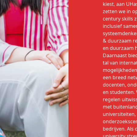
kiest, aan UHa
zetten we in o
century skills 
inclusief sam
systeemdenken
& duurzaam re
en duurzaam h
Daarnaast bied
tal van interna
mogelijkheden
een breed net
docenten, ond
en studenten.
regelen uitwis
met buitenlan
universiteiten,
onderzoekscen
bedrijven. Als c
university str