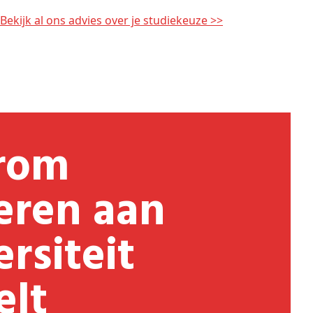
Bekijk al ons advies over je studiekeuze >>
eren aan
rsiteit
elt