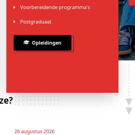
Voorbereidende programma's
Postgraduaat
Opleidingen
uze?
26 augustus 2026