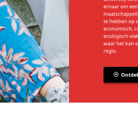
ernaar om een 
maatschappeli
te hebben op s
economisch, cu
ecologisch vla
waar het kan 
regio.
Ontde