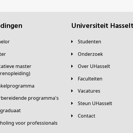
eidingen
universiteit Hassel
helor
Studenten
ster
Onderzoek
Over UHasselt
arenopleiding)
Faculteiten
hakelprogramma
Vacatures
orbereidende programma's
Steun UHasselt
tgraduaat
Contact
scholing voor professionals