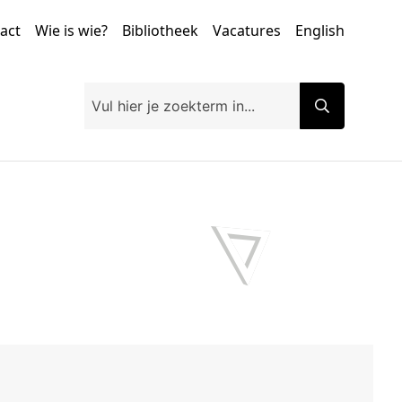
tact
Wie is wie?
Bibliotheek
Vacatures
English