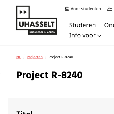
Voor studenten
Studeren
O
Info voor
Toekomstige stu
Studenten
NL
Projecten
Project R-8240
Onderzoekers
Alumni
Project R-8240
Bedrijven en orga
Scholen en leerk
Pers
Medewerkers
Sollicitanten