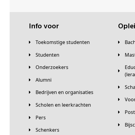
Info voor
Opl
Toekomstige studenten
Bac
Studenten
Ma
Onderzoekers
Educatieve master
(ler
Alumni
Sc
Bedrijven en organisaties
Vo
Scholen en leerkrachten
Pos
Pers
Bij
Schenkers