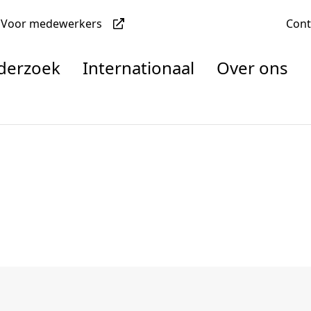
Voor medewerkers
Con
nderzoek
Internationaal
Over ons
denten
nisaties
rachten