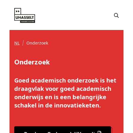
NL
Onderzoek
Onderzoek
Goed academisch onderzoek is het
draagvlak voor goed academisch
onderwijs en is een belangrijke
schakel in de innovatieketen.