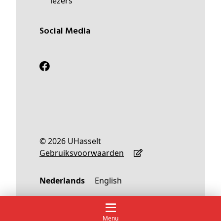
lezers
Social Media
© 2026 UHasselt
Gebruiksvoorwaarden
Nederlands
English
Menu
Maquette van Campus Diepenbeek uit de jaren ’70