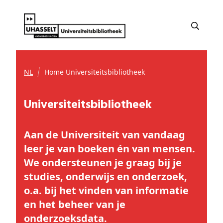
NL
Home Universiteitsbibliotheek
Universiteitsbibliotheek
Aan de Universiteit van vandaag
leer je van boeken én van mensen.
We ondersteunen je graag bij je
studies, onderwijs en onderzoek,
o.a. bij het vinden van informatie
en het beheer van je
onderzoeksdata.