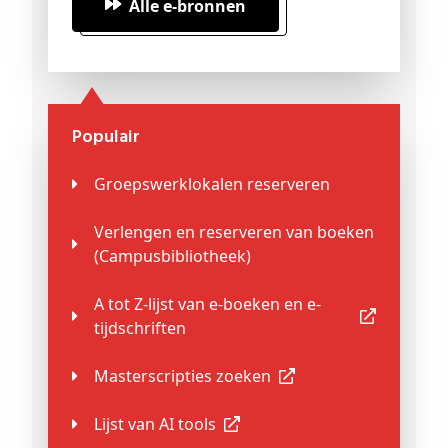
Alle e-bronnen
Populair
Groepswerklokalen reserveren
Verlengen en reserveren van boeken
(Campusbibliotheek)
A tot Z-lijst van e-boeken en e-
tijdschriften
Masterscripties zoeken
Lijst van AI tools