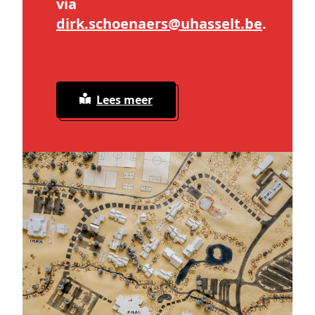
via
dirk
.schoenaers@
uhasselt
.be
.
Lees meer