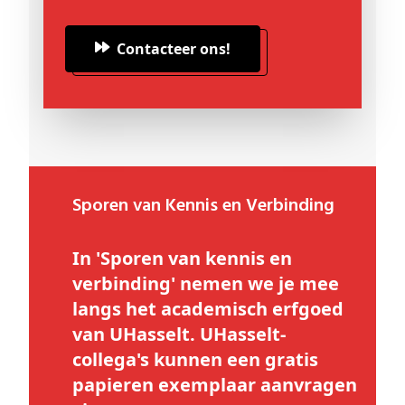
Contacteer ons!
Sporen van Kennis en Verbinding
In 'Sporen van kennis en
verbinding' nemen we je mee
langs het academisch erfgoed
van UHasselt. UHasselt-
collega's kunnen een gratis
papieren exemplaar aanvragen