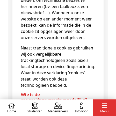
bieden, om technische keuzes te
herinneren (bv. een taalkeuze, een
nieuwsbrief …). Wanneer u onze
website op een ander moment weer
bezoekt, kan de informatie die in de
cookie zit opgeslagen weer door
onze servers worden uitgelezen.
Naast traditionele cookies gebruiken
wij ook vergelijkbare
trackingtechnologieën zoals pixels,
local storage en device fingerprinting.
Waar in deze verklaring 'cookies'
staat, worden ook deze
technologieën bedoeld.
Wie is de
verwerkingsverantwoordelijke?
De verwerkingsverantwoordelijke
Home
Studenten
Medewerkers
info voor
Menu