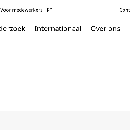
Voor medewerkers
Con
nderzoek
Internationaal
Over ons
denten
nisaties
rachten