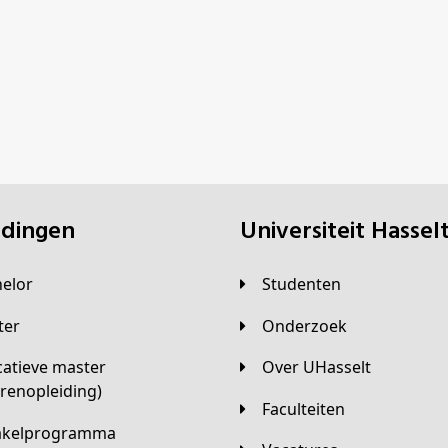
eidingen
universiteit Hassel
helor
Studenten
ster
Onderzoek
Over UHasselt
arenopleiding)
Faculteiten
hakelprogramma