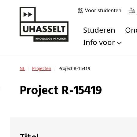
Voor studenten
Studeren
O
Info voor
Toekomstige stu
Studenten
NL
Projecten
Project R-15419
Onderzoekers
Alumni
Project R-15419
Bedrijven en orga
Scholen en leerk
Pers
Medewerkers
Sollicitanten