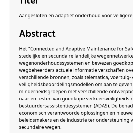
Titel
Schenkers
Aangesloten en adaptief onderhoud voor veiligere
Abstract
Het "Connected and Adaptive Maintenance for Safe
stedelijke en secundaire landelijke wegennetwerk
wegenonderhoudssystemen en bewezen goedkope in
wegbeheerders actuele informatie verschaffen ov
verschillende bronnen, zoals telematica, voertui
veiligheidsbeoordelingsmodellen om aan te geven 
minderheidsgroepen met verschillende ontwerpbe
naar en testen van goedkope verkeersveiligheids
bestuurdersassistentiesystemen (ADAS). De benad
economisch verantwoorde oplossingen en nieuwe
beleidsmakers en de industrie ter ondersteuning va
secundaire wegen.