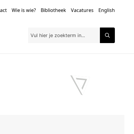
tact
Wie is wie?
Bibliotheek
Vacatures
English