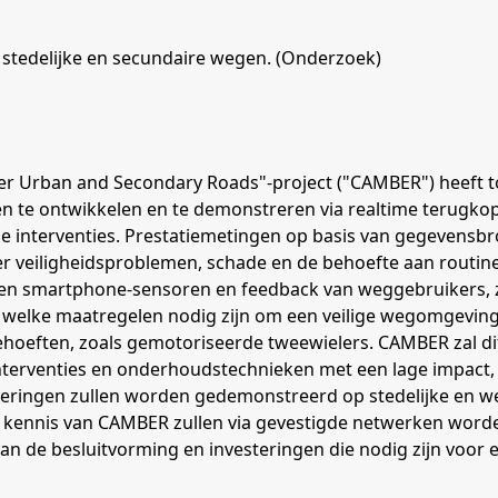
 stedelijke en secundaire wegen. (Onderzoek)
r Urban and Secondary Roads"-project ("CAMBER") heeft to
en te ontwikkelen en te demonstreren via realtime terugko
terventies. Prestatiemetingen op basis van gegevensbro
er veiligheidsproblemen, schade en de behoefte aan routi
g- en smartphone-sensoren en feedback van weggebruikers, 
welke maatregelen nodig zijn om een veilige wegomgeving 
hoeften, zoals gemotoriseerde tweewielers. CAMBER zal d
interventies en onderhoudstechnieken met een lage impact
eringen zullen worden gedemonstreerd op stedelijke en we
 kennis van CAMBER zullen via gevestigde netwerken wor
n de besluitvorming en investeringen die nodig zijn voor ef