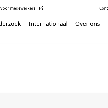
Voor medewerkers
Con
nderzoek
Internationaal
Over ons
denten
nisaties
rachten