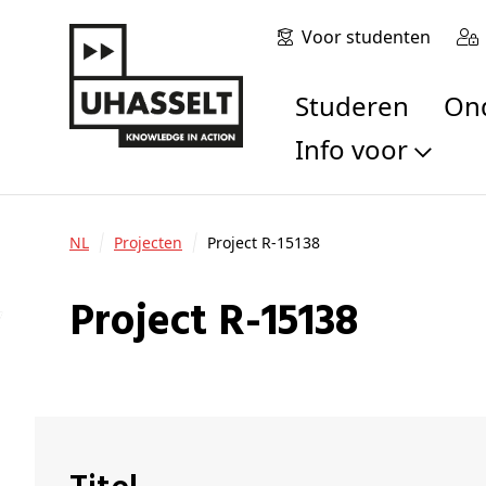
Voor studenten
Studeren
O
Info voor
Toekomstige stu
Studenten
NL
Projecten
Project R-15138
Onderzoekers
Alumni
Project R-15138
Bedrijven en orga
Scholen en leerk
Pers
Medewerkers
Sollicitanten