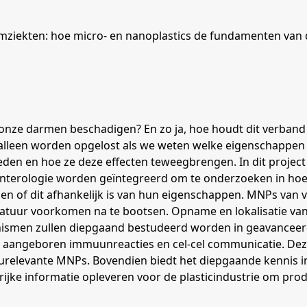
mziekten: hoe micro- en nanoplastics de fundamenten van 
e onze darmen beschadigen? En zo ja, hoe houdt dit verband
lleen worden opgelost als we weten welke eigenschappen 
den en hoe ze deze effecten teweegbrengen. In dit project g
-enterologie worden geïntegreerd om te onderzoeken in hoe
, en of dit afhankelijk is van hun eigenschappen. MNPs van 
 natuur voorkomen na te bootsen. Opname en lokalisatie
smen zullen diepgaand bestudeerd worden in geavanceer
an aangeboren immuunreacties en cel-cel communicatie. Deze
ieurelevante MNPs. Bovendien biedt het diepgaande kennis 
ijke informatie opleveren voor de plasticindustrie om pro