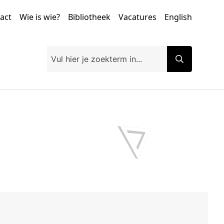
tact
Wie is wie?
Bibliotheek
Vacatures
English