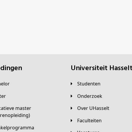
eidingen
universiteit Hassel
helor
Studenten
ster
Onderzoek
Over UHasselt
arenopleiding)
Faculteiten
hakelprogramma