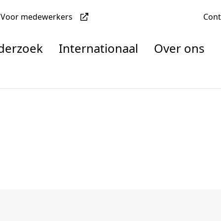
Voor medewerkers
Con
nderzoek
Internationaal
Over ons
denten
nisaties
rachten