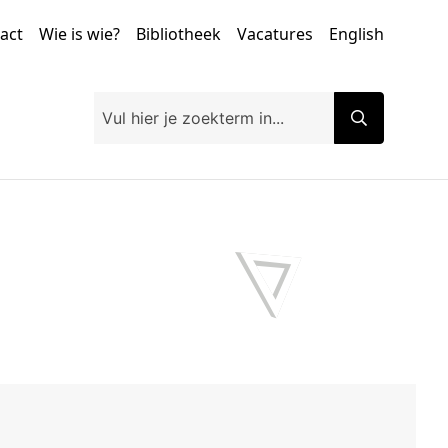
tact
Wie is wie?
Bibliotheek
Vacatures
English