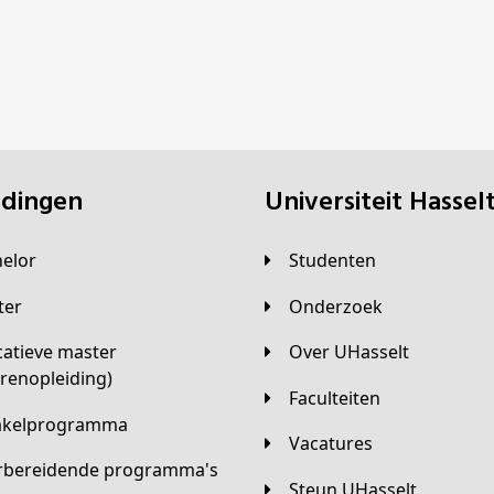
eidingen
universiteit Hassel
helor
Studenten
ster
Onderzoek
Over UHasselt
arenopleiding)
Faculteiten
hakelprogramma
Vacatures
orbereidende programma's
Steun UHasselt