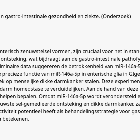
 in gastro-intestinale gezondheid en ziekte. (Onderzoek)
t enterisch zenuwstelsel vormen, zijn cruciaal voor het in s
ntsteking, wat bijdraagt aan de gastro-intestinale pathofysi
liminaire data suggereren de betrokkenheid van miR-146a-5
cieze functie van miR-146a-5p in enterische glia in GIgezon
k op menselijke dikke darmkanker stalen. Deze experiment
 en darm homeostase te verduidelijken. Aan de hand van deze
 helpen bepalen. Omdat miR-146a-5p wordt verondersteld een
h zenuwstelsel-gemedieerde ontsteking en dikke darmkanker, 
tiviteit potentieel heeft als behandelingsstrategie voor ga
n betekenen.