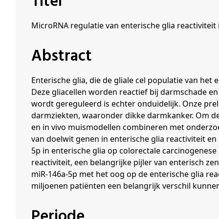
Titel
Schenkers
MicroRNA regulatie van enterische glia reactiviteit
Abstract
Enterische glia, die de gliale cel populatie van he
Deze gliacellen worden reactief bij darmschade en o
wordt gereguleerd is echter onduidelijk. Onze pre
darmziekten, waaronder dikke darmkanker. Om de pre
en in vivo muismodellen combineren met onderzoe
van doelwit genen in enterische glia reactiviteit
5p in enterische glia op colorectale carcinogenese
reactiviteit, een belangrijke pijler van enterisc
miR-146a-5p met het oog op de enterische glia reac
miljoenen patiënten een belangrijk verschil kunne
Periode