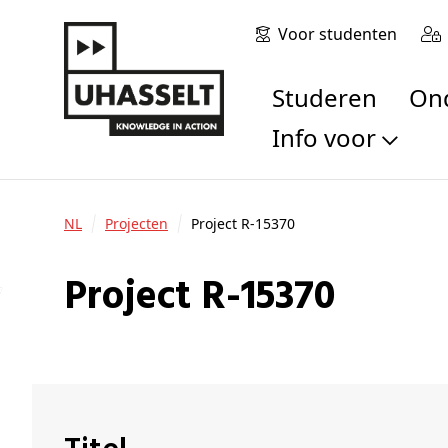
Voor studenten
Studeren
O
Info voor
Toekomstige stu
Studenten
NL
Projecten
Project R-15370
Onderzoekers
Alumni
Project R-15370
Bedrijven en orga
Scholen en leerk
Pers
Medewerkers
Sollicitanten