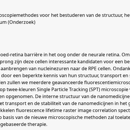
scopiemethodes voor het bestuderen van de structuur, het 
lium (Onderzoek)
 bloed-retina barrière in het oog onder de neurale retina. 
rong zijn deze cellen interessante kandidaten voor een 
aanbrengen van nucleïnezuren naar de RPE cellen. Ondank
oor een beperkte kennis van hun structuur, transport en sta
den zullen we meerdere geavanceerde fluorescentiemicros
 twee-kleuren Single Particle Tracking (SPT) microscopie 
en opgenomen. De interne structuur van de nanomedicijne
transport en de stabiliteit van de nanomedicijnen in het g
kelen fluorescence lifetime raster image correlation spec
p basis van de nieuwe microscopische methoden zal toelate
-gebaseerde therapie.