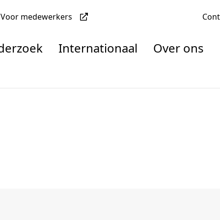
Voor medewerkers
Con
nderzoek
Internationaal
Over ons
denten
nisaties
rachten