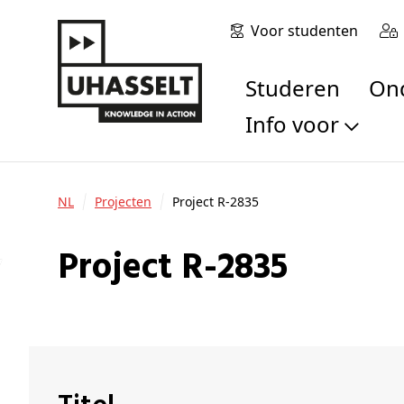
Voor studenten
Studeren
O
Info voor
Toekomstige stu
Studenten
NL
Projecten
Project R-2835
Onderzoekers
Alumni
Project R-2835
Bedrijven en orga
Scholen en leerk
Pers
Medewerkers
Sollicitanten