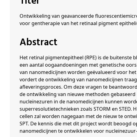
Titel
Schenkers
Ontwikkeling van geavanceerde fluorescentiemicro
voor gentherapie van het retinaal pigment epithe
Abstract
Het retinal pigmentepitheel (RPE) is de buitenste
een aantal oogaandoeningen met genetische oorsp
van nanomedicijnen worden geëvalueerd voor het 
vordert de ontwikkeling van nanomedicijnen traag d
afleveringsproces. Om deze vragen te beantwoor
de ontwikkeling van nieuwe methoden gebaseerd op
nucleïnezuren in de nanomedicijnen kunnen word
superresolutietechnieken zoals STORM en STED. Het 
cellen zal worden nagegaan met de nieuw te ontwik
SPT. De kennis die met dit project wordt beoogd o
nanomedicijnen te ontwikkelen voor nucleïnezuur