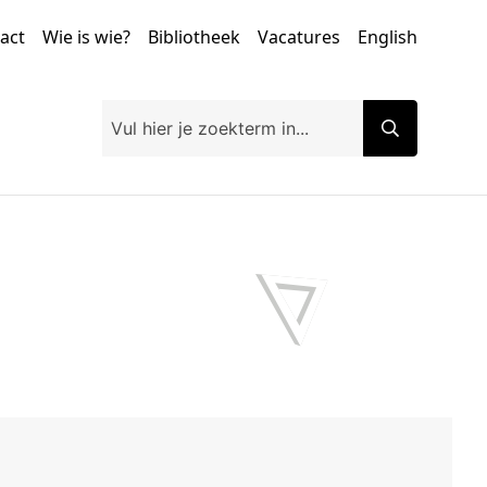
tact
Wie is wie?
Bibliotheek
Vacatures
English