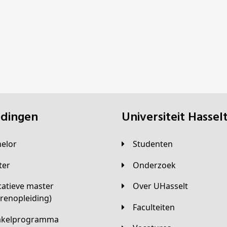
eidingen
universiteit Hassel
helor
Studenten
ster
Onderzoek
Over UHasselt
arenopleiding)
Faculteiten
hakelprogramma