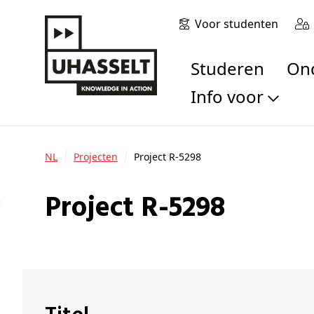
Voor studenten
Studeren
O
Info voor
Toekomstige stu
Studenten
NL
Projecten
Project R-5298
Onderzoekers
Alumni
Project R-5298
Bedrijven en orga
Scholen en leerk
Pers
Medewerkers
Sollicitanten