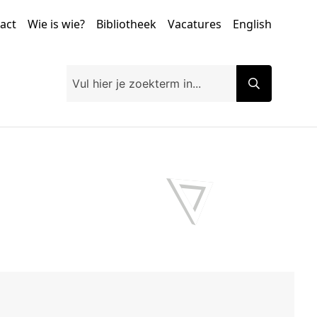
tact
Wie is wie?
Bibliotheek
Vacatures
English