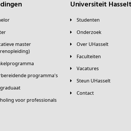
eidingen
universiteit Hassel
helor
Studenten
ster
Onderzoek
Over UHasselt
arenopleiding)
Faculteiten
hakelprogramma
Vacatures
orbereidende programma's
Steun UHasselt
tgraduaat
Contact
scholing voor professionals