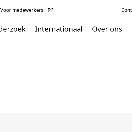
Voor medewerkers
Con
nderzoek
Internationaal
Over ons
denten
nisaties
rachten