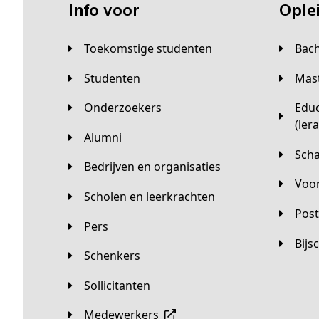
Info voor
Opl
Toekomstige studenten
Bac
Studenten
Ma
Onderzoekers
Educatieve master
(ler
Alumni
Sc
Bedrijven en organisaties
Vo
Scholen en leerkrachten
Pos
Pers
Bij
Schenkers
Sollicitanten
Medewerkers