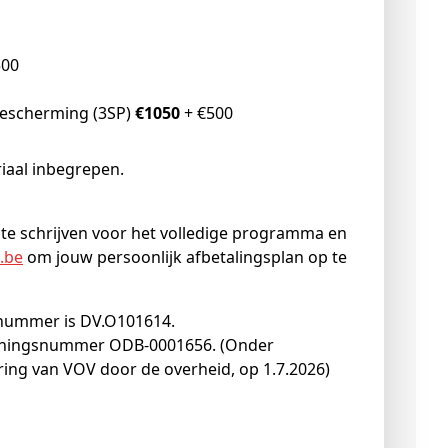
500
0
sbescherming (3SP)
€1050
+ €500
riaal inbegrepen.
n te schrijven voor het volledige programma en
.be
om jouw persoonlijk afbetalingsplan op te
nummer is DV.O101614.
ningsnummer ODB-0001656. (Onder
ing van VOV door de overheid, op 1.7.2026)