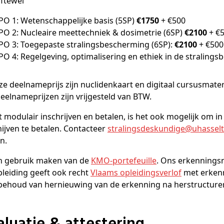
ftewel
PO 1: Wetenschappelijke basis (5SP)
€1750
+ €500
PO 2: Nucleaire meettechniek & dosimetrie (6SP)
€2100
+ €
PO 3: Toegepaste stralingsbescherming (6SP):
€2100
+ €50
O 4: Regelgeving, optimalisering en ethiek in de straling
ze deelnameprijs zijn nuclidenkaart en digitaal cursusmate
deelnameprijzen zijn vrijgesteld van BTW.
 modulair inschrijven en betalen, is het ook mogelijk om i
hijven te betalen. Contacteer
stralingsdeskundige@
uhasselt
en.
an gebruik maken van de
KMO-portefeuille
. Ons erkennings
leiding geeft ook recht
Vlaams opleidingsverlof
met erken
behoud van hernieuwing van de erkenning na herstructurer