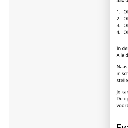
350 o
O
O
O
OP
In de
Alle 
Naast
in sc
stell
Je k
De op
voor