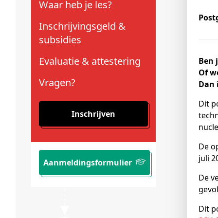
Waar heb je les?
Schenkers
Post
Inschrijvingsgeld &
subsidies
Evaluatie & attestering
Ben j
Of wo
Vragen?
Dan 
Dit p
Inschrijven
techn
nucle
De op
juli 
Aanmeldingsformulier
De ve
gevo
Dit p