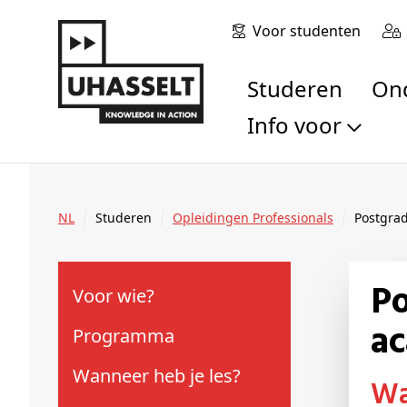
Voor studenten
Studeren
O
Info voor
Toekomstige stu
Studenten
NL
Studeren
Opleidingen Professionals
Postgra
Onderzoekers
Alumni
Bedrijven en orga
Postgraduaat Stralingsdeskundige
Voor wie?
Scholen en leerk
ac
Pers
Programma
Medewerkers
Wanneer heb je les?
Sollicitanten