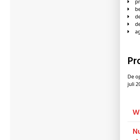
P
De op
juli 
Nucleaire meettechniek en dosimetrie in de stralingsbescherming (6