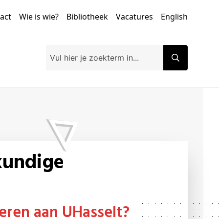
tact
Wie is wie?
Bibliotheek
Vacatures
English
eren aan UHasselt?