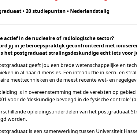
graduaat • 20 studiepunten • Nederlandstalig
e actief in de nucleaire of radiologische sector?
rd jij in je beroepspraktijk geconfronteerd met ionisere
is het postgraduaat stralingsdeskundige echt iets voor j
ostgraduaat geeft jou een brede wetenschappelijke en tech
ieken in al haar dimensies. Een introductie in kern- en stra
aire meettechnieken en de meest recente wet- en regelgev
leiding is in overeenstemming met de vereisten op gebied
2001 voor de 'deskundige bevoegd in de fysische controle' (ar
rschillende opleidingsonderdelen van het postgraduaat St
lgd worden.
ostgraduaat is een samenwerking tussen Universiteit Hassel