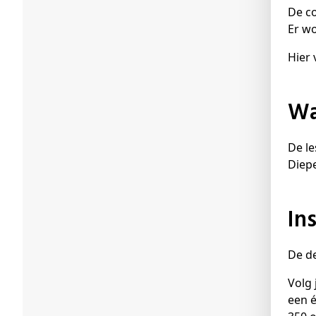
De c
Er wo
Hier 
De le
Diep
In
De d
Volg 
een é