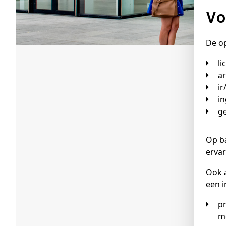
V
De op
l
i
i
Op b
ervar
Ook a
een i
professionals uit bedrijven waar ze werken met nucleaire of radiologische technieken zoals in de industrie,
m