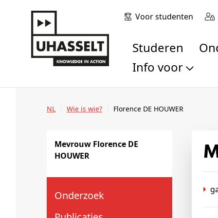
Voor studenten
Studeren
O
Info voor
Toekomstige stu
Studenten
NL
Wie is wie?
Florence DE HOUWER
Onderzoekers
Alumni
Mevrouw Florence DE
Bedrijven en orga
HOUWER
Scholen en leerk
Pers
g
Medewerkers
Onderzoek
Sollicitanten
Publicaties