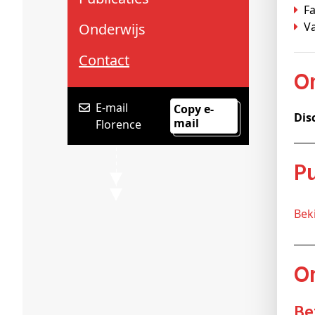
Schenkers
Fa
V
Onderwijs
Contact
E-mail
Copy e-
Dis
mail
Florence
Be
B