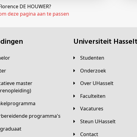
j Florence DE HOUWER?
 om deze pagina aan te passen
eidingen
universiteit Hassel
helor
Studenten
ster
Onderzoek
Over UHasselt
arenopleiding)
Faculteiten
hakelprogramma
Vacatures
orbereidende programma's
Steun UHasselt
tgraduaat
Contact