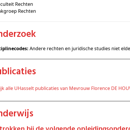
culteit Rechten
akgroep Rechten
Onderzoek
ciplinecodes:
Andere rechten en juridische studies niet eld
Publicaties
kijk alle UHasselt publicaties van Mevrouw Florence DE HO
Onderwijs
etrokken bij de volgende opleidingsonder