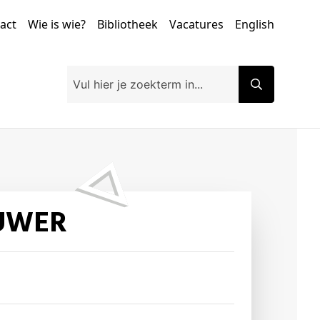
tact
Wie is wie?
Bibliotheek
Vacatures
English
OUWER