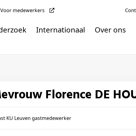
Voor medewerkers
Con
nderzoek
Internationaal
Over ons
denten
Mevrouw Florence DE H
nisaties
rachten
ast KU Leuven gastmedewerker