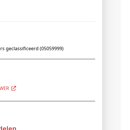
ers geclassificeerd (05059999)
UWER
delen