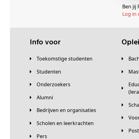
Ben ji
Log in
Info voor
Opl
Toekomstige studenten
Bac
Studenten
Ma
Onderzoekers
Educatieve master
(ler
Alumni
Sc
Bedrijven en organisaties
Vo
Scholen en leerkrachten
Pos
Pers