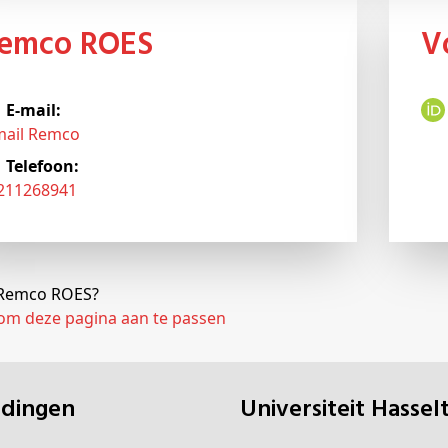
Remco ROES
E-mail:
mail Remco
Telefoon:
3211268941
j Remco ROES?
 om deze pagina aan te passen
eidingen
universiteit Hassel