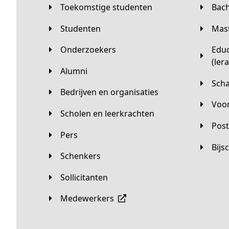
Toekomstige studenten
Bac
Studenten
Ma
Onderzoekers
Educatieve master
(ler
Alumni
Sc
Bedrijven en organisaties
Vo
Scholen en leerkrachten
Pos
Pers
Bij
Schenkers
Sollicitanten
Medewerkers