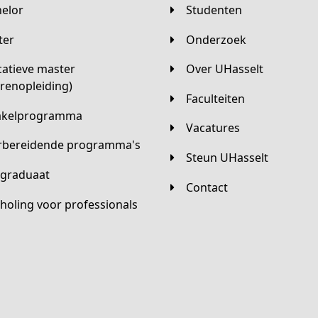
helor
Studenten
ster
Onderzoek
Over UHasselt
arenopleiding)
Faculteiten
hakelprogramma
Vacatures
orbereidende programma's
Steun UHasselt
tgraduaat
Contact
scholing voor professionals