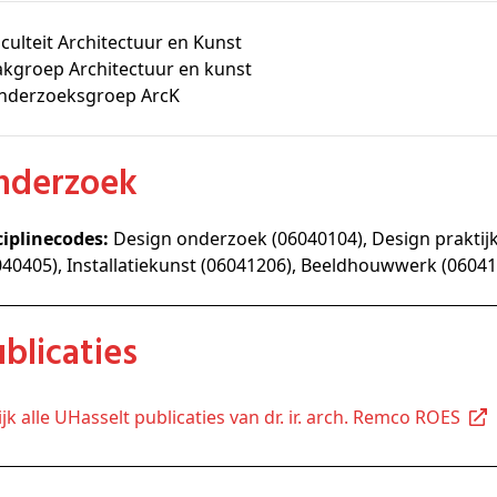
culteit Architectuur en Kunst
akgroep Architectuur en kunst
nderzoeksgroep ArcK
Onderzoek
ciplinecodes:
Design onderzoek (06040104), Design praktij
040405), Installatiekunst (06041206), Beeldhouwwerk (0604
Publicaties
kijk alle UHasselt publicaties van dr. ir. arch. Remco ROES