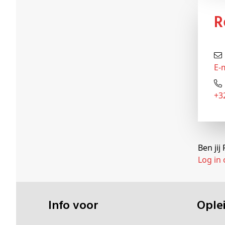
E-
+
Ben ji
Log in
Info voor
Opl