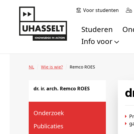
Voor studenten
Studeren
O
Info voor
Toekomstige stu
Studenten
NL
Wie is wie?
Remco ROES
Onderzoekers
Alumni
dr. ir. arch. Remco ROES
Bedrijven en orga
Scholen en leerk
Pers
Onderzoek
Pr
Medewerkers
ga
Publicaties
Sollicitanten