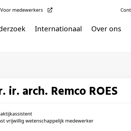
Voor medewerkers
Con
nderzoek
Internationaal
Over ons
denten
dr. ir. arch. Remco ROES
nisaties
rachten
aktijkassistent
st vrijwillig wetenschappelijk medewerker