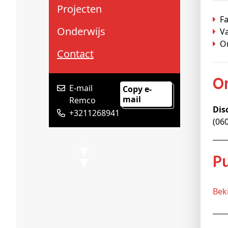
Schenkers
Projecten
Fa
Onderwijs
V
O
Contact
E-mail
Copy e-
mail
Remco
Dis
+3211268941
(06
Be