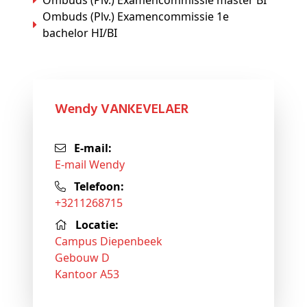
Ombuds (Plv.) Examencommissie master BI
Ombuds (Plv.) Examencommissie 1e
bachelor HI/BI
Wendy VANKEVELAER
E-mail:
E-mail Wendy
Telefoon:
+3211268715
Locatie:
Campus Diepenbeek
Gebouw D
Kantoor A53