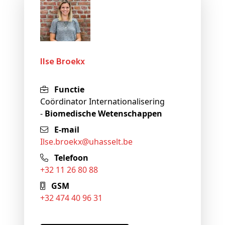
Ilse Broekx
Functie
Coördinator Internationalisering
-
Biomedische Wetenschappen
E-mail
ilse
.broekx@
uhasselt
.be
Telefoon
+32 11 26 80 88
GSM
+32 474 40 96 31