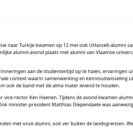
sie naar Turkije kwamen op 12 mei ook UHasselt-alumni sam
ijke alumni-avond plaats met alumni van Vlaamse universi
neringen aan de studententijd op te halen, ervaringen uit
ionale context waarin samenwerking en kennisuitwisseling 
om ook de band met de alma mater levend te houden.
 vice-rector Ken Haenen. Tijdens de avond kwamen alumni 
ok minister-president Matthias Diependaele was aanwezig 
bonden met onze alumni, ook ver buiten de landsgrenzen. We