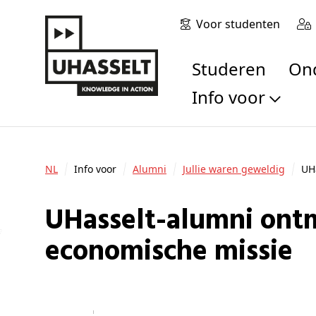
Voor studenten
Studeren
O
Info voor
Toekomstige stu
Studenten
NL
Info voor
Alumni
Jullie waren geweldig
UH
Onderzoekers
Alumni
UHasselt-alumni ontmoeten elkaar in Istanbul tijdens
Bedrijven en orga
Scholen en leerk
economische missie
Pers
Medewerkers
Sollicitanten