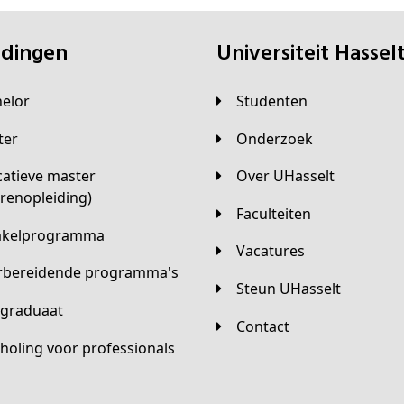
eidingen
universiteit Hassel
helor
Studenten
ster
Onderzoek
Over UHasselt
arenopleiding)
Faculteiten
hakelprogramma
Vacatures
orbereidende programma's
Steun UHasselt
tgraduaat
Contact
scholing voor professionals