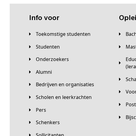
Info voor
Opl
Toekomstige studenten
Bac
Studenten
Ma
Onderzoekers
Educatieve master
(ler
Alumni
Sc
Bedrijven en organisaties
Vo
Scholen en leerkrachten
Pos
Pers
Bij
Schenkers
Sollicitanten