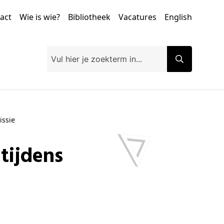
tact
Wie is wie?
Bibliotheek
Vacatures
English
issie