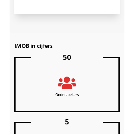
IMOB in cijfers
50
Onderzoekers
5