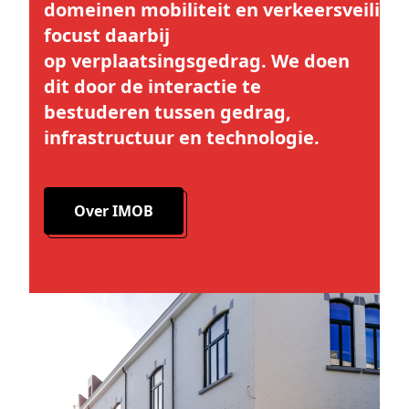
domeinen
mobiliteit
en
verkeersveiligh
focust daarbij
op
verplaatsingsgedrag
. We doen
dit door de interactie te
bestuderen tussen
gedrag,
infrastructuur en technologie
.
Over IMOB