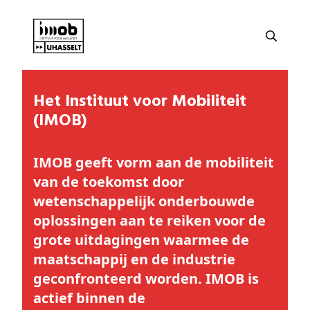
Het Instituut voor Mobiliteit
(IMOB)
IMOB geeft vorm aan de
mobiliteit
van de toekomst
door
wetenschappelijk onderbouwde
oplossingen aan te reiken voor de
grote uitdagingen waarmee de
maatschappij en de industrie
geconfronteerd worden. IMOB is
actief binnen de