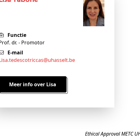
Lisa Tabone
Functie
Prof. dr. - Promotor
E-mail
lisa
.tedescotriccas@
uhasselt
.be
Meer info over Lisa
Ethical Approval METC UH