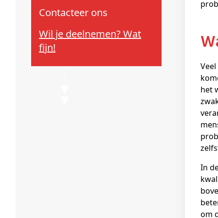
prob
Contacteer ons
Wil je deelnemen? Wat
fijn!
Veel
kome
het 
zwak
vera
mens
prob
zelf
In d
kwal
bove
bete
om d