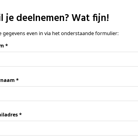
Wil je deelnemen? Wat fijn!
je gegevens even in via het onderstaande formulier:
am
*
rnaam
*
iladres
*