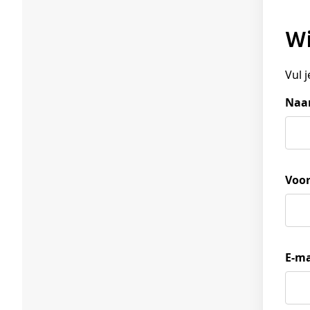
Vul 
Na
Voo
E-ma