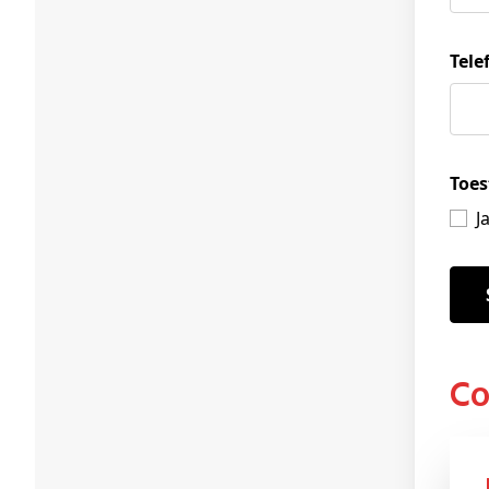
Tel
Toes
J
C