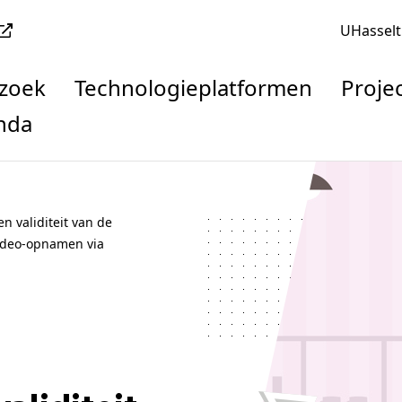
UHasselt
rzoek
Technologieplatformen
Proje
nda
 validiteit van de
ideo-opnamen via