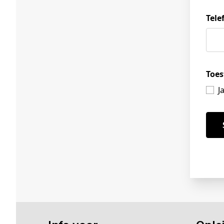
Tel
Toes
J