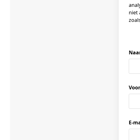
anal
niet
zoals
Na
Voo
E-ma