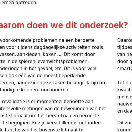
lemen optreden.
Waarom doen we dit onderzoek?
 voorkomende problemen na een beroerte
Daarom
n voor tijdens dagdagelijkse activiteiten zoals
tijdbe
wassen, aankleden, koken, ... Dit komt door
van he
te in de spieren, evenwichtsproblemen,
door g
nderingen in het gevoel, etc. Dit is voor veel
smartp
en ook één van de meest beperkende
lemen, aangezien deze zaken belangrijk zijn om
Tot nu
standig te kunnen functioneren.
kwalit
mensen
e revalidatie is er momenteel behoefte aan
nauwel
iteitsvolle metingen van de bewegingen van het
en daa
nste lidmaat om het herstel na een beroerte
r te begrijpen. Er zijn verschillende methoden
Dit zo
e functie van het bovenste lidmaat te
kunnen