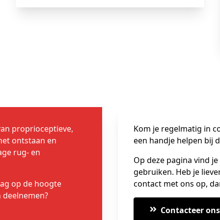
van proprioceptieve,
Kom je regelmatig in c
het ontstaan en
een handje helpen bij 
ge rug- en
Op deze pagina vind je 
gebruiken. Heb je lieve
raag op de hoogte
contact met ons op, da
n deelnemen?
Contacteer ons