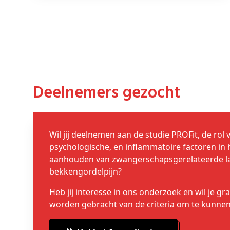
Deelnemers gezocht
Wil jij deelnemen aan de studie PROFit, de rol 
psychologische, en inflammatoire factoren in 
aanhouden van zwangerschapsgerelateerde la
bekkengordelpijn?
Heb jij interesse in ons onderzoek en wil je g
worden gebracht van de criteria om te kunne