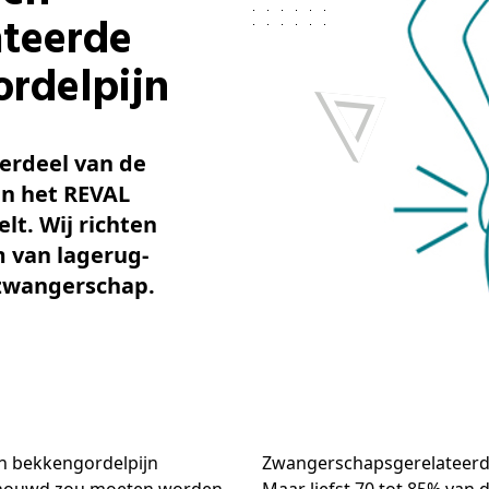
teerde
ordelpijn
erdeel van de
n het REVAL
lt. Wij richten
 van lagerug-
 zwangerschap.
en bekkengordelpijn
Zwangerschapsgerelateerde