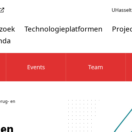
UHasselt
rzoek
Technologieplatformen
Proje
nda
Events
Team
erug- en