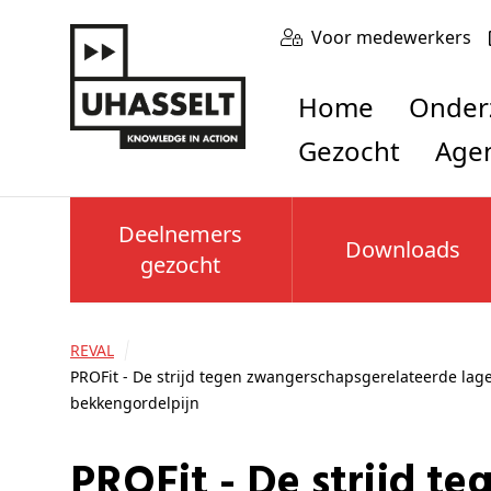
Voor medewerkers
Home
Onde
Gezocht
Age
Deelnemers
Downloads
gezocht
REVAL
PROFit - De strijd tegen zwangerschapsgerelateerde lag
bekkengordelpijn
PROFit - De strijd tegen