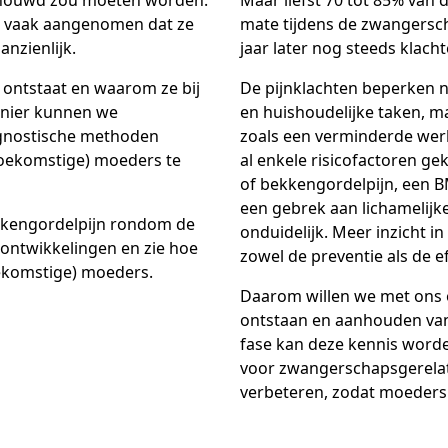
chouwd zou moeten worden.
Maar liefst 70 tot 85% van
t vaak aangenomen dat ze
mate tijdens de zwangersch
anzienlijk.
jaar later nog steeds klach
n ontstaat en waarom ze bij
De pijnklachten beperken nie
nier kunnen we
en huishoudelijke taken, 
agnostische methoden
zoals een verminderde wer
(toekomstige) moeders te
al enkele risicofactoren ge
of bekkengordelpijn, een 
een gebrek aan lichamelijke
ekkengordelpijn rondom de
onduidelijk. Meer inzicht 
 ontwikkelingen en zie hoe
zowel de preventie als de e
oekomstige) moeders.
Daarom willen we met ons o
ontstaan en aanhouden van
fase kan deze kennis worde
voor zwangerschapsgerelat
verbeteren, zodat moeders 