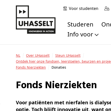
Voor studenten
Studeren
O
Info voor
Toekomstige stu
Studenten
NL
Over UHasselt
Steun UHasselt
Onderzoekers
Ontdek hier onze fondsen, leerstoelen, beurzen en proje
Fonds Nierziekten
Donaties
Alumni
Bedrijven en orga
Fonds Nierziekten
Scholen en leerk
Pers
Medewerkers
Voor patiënten met nierfalen is dialys
Sollicitanten
optie. Toch blijft innovatie uit, want 