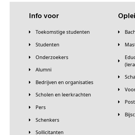
Info voor
Opl
Toekomstige studenten
Bac
Studenten
Ma
Onderzoekers
Educatieve master
(ler
Alumni
Sc
Bedrijven en organisaties
Vo
Scholen en leerkrachten
Pos
Pers
Bij
Schenkers
Sollicitanten