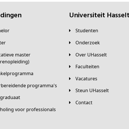
eidingen
universiteit Hassel
helor
Studenten
ster
Onderzoek
Over UHasselt
arenopleiding)
Faculteiten
hakelprogramma
Vacatures
orbereidende programma's
Steun UHasselt
tgraduaat
Contact
scholing voor professionals