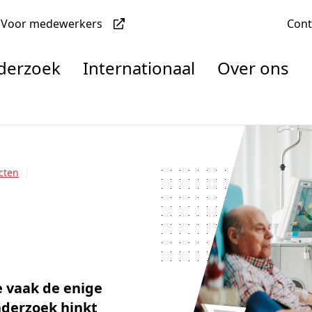
Voor medewerkers
Con
nderzoek
Internationaal
Over ons
denten
cten
nisaties
rachten
e vaak de enige
onderzoek hinkt