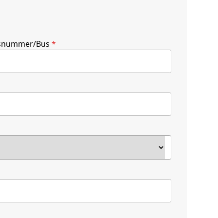
snummer/Bus
*