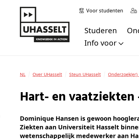
Voor studenten
Studeren
O
Info voor
Toekomstige stu
Studenten
NL
Over UHasselt
Steun UHasselt
Onderzoek(er) 
Onderzoekers
Alumni
Hart- en vaatziekte
Bedrijven en orga
Scholen en leerk
Pers
Dominique Hansen is gewoon hoogleraa
Medewerkers
Ziekten aan Universiteit Hasselt binn
Sollicitanten
wetenschappelijk medewerker aan Har