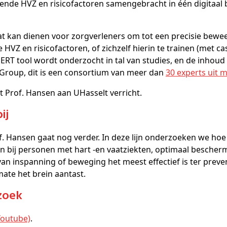
ende HVZ en risicofactoren samengebracht in één digitaal
at kan dienen voor zorgverleners om tot een precisie bewe
HVZ en risicofactoren, of zichzelf hierin te trainen (met casuï
PERT tool wordt onderzocht in tal van studies, en de inhou
Group, dit is een consortium van meer dan
30 experts uit 
at Prof. Hansen aan UHasselt verricht.
ij
f. Hansen gaat nog verder. In deze lijn onderzoeken we ho
en bij personen met hart -en vaatziekten, optimaal besch
an inspanning of beweging het meest effectief is ter preven
mate het brein aantast.
zoek
Youtube)
.