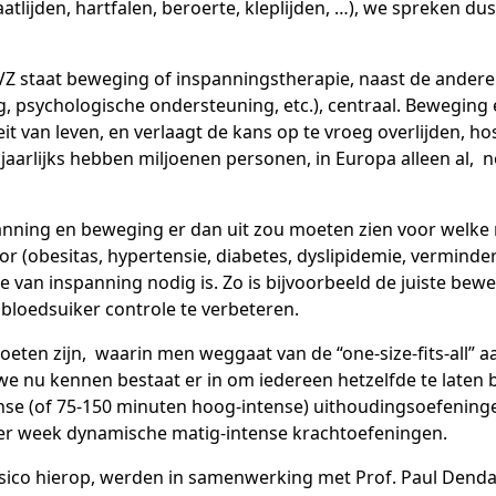
aatlijden, hartfalen, beroerte, kleplijden, …), we spreken du
HVZ staat beweging of inspanningstherapie, naast de ande
, psychologische ondersteuning, etc.), centraal. Beweging 
teit van leven, en verlaagt de kans op te vroeg overlijden, ho
jaarlijks hebben miljoenen personen, in Europa alleen al, 
anning en beweging er dan uit zou moeten zien voor welke r
tor (obesitas, hypertensie, diabetes, dyslipidemie, verminde
pe van inspanning nodig is. Zo is bijvoorbeeld de juiste be
bloedsuiker controle te verbeteren.
 moeten zijn, waarin men weggaat van de “one-size-fits-all” 
ie we nu kennen bestaat er in om iedereen hetzelfde te late
se (of 75-150 minuten hoog-intense) uithoudingsoefeningen
er week dynamische matig-intense krachtoefeningen.
sico hierop, werden in samenwerking met Prof. Paul Dendale