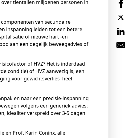
s over tientallen miljoenen personen in
re componenten van secundaire
en inspanning leiden tot een betere
spitalisatie of nieuwe hart -en
nood aan een degelijk beweegadvies of
isicofactor of HVZ? Het is inderdaad
rde conditie) of HVZ aanwezig is, een
weging voor gewichtsverlies heel
aanpak en naar een precisie-inspanning
n bewegen volgens een generiek advies:
, idealiter verspreid over 3-5 dagen
 en Prof. Karin Coninx, alle