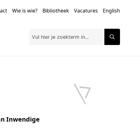
tact
Wie is wie?
Bibliotheek
Vacatures
English
van Inwendige