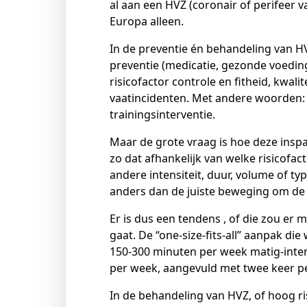
al aan een HVZ (coronair of perifeer v
Europa alleen.
In de preventie én behandeling van 
preventie (medicatie, gezonde voeding
risicofactor controle en fitheid, kwali
vaatincidenten. Met andere woorden: 
trainingsinterventie.
Maar de grote vraag is hoe deze insp
zo dat afhankelijk van welke risicofac
andere intensiteit, duur, volume of ty
anders dan de juiste beweging om de 
Er is dus een tendens , of die zou er
gaat. De “one-size-fits-all” aanpak d
150-300 minuten per week matig-inten
per week, aangevuld met twee keer p
In de behandeling van HVZ, of hoog ri