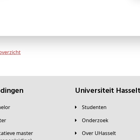
overzicht
eidingen
universiteit Hassel
helor
Studenten
ster
Onderzoek
Over UHasselt