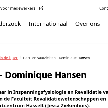
Voor medewerkers
Con
nderzoek
Internationaal
Over ons
denten
in de kijker
Hart- en vaatziekten - Dominique Hansen
n - Dominique Hansen
nisaties
rachten
r in Inspanningsfysiologie en Revalidatie 
en de Faculteit Revalidatiewetenschappen en
tcentrum Hasselt (Jessa Ziekenhuis).