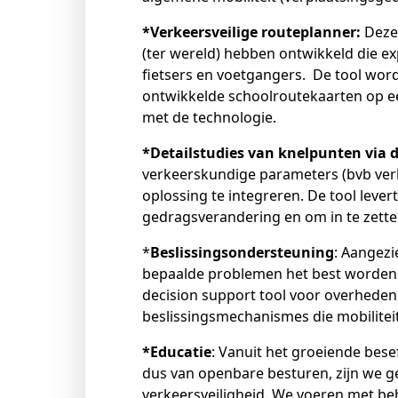
*Verkeersveilige routeplanner:
Deze
(ter wereld) hebben ontwikkeld die ex
fietsers en voetgangers. De tool wo
ontwikkelde schoolroutekaarten op ee
met de technologie.
*Detailstudies van knelpunten via dr
verkeerskundige parameters (bvb verk
oplossing te integreren. De tool lever
gedragsverandering en om in te zette
*
Beslissingsondersteuning
: Aangezi
bepaalde problemen het best worden 
decision support tool voor overheden
beslissingsmechanismes die mobiliteit
*Educatie
: Vanuit het groeiende bese
dus van openbare besturen, zijn we ge
verkeersveiligheid. We voeren met be