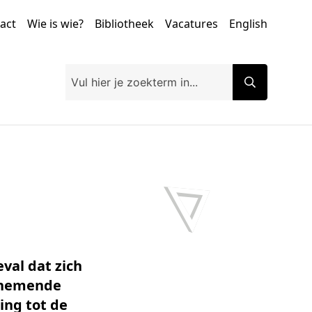
tact
Wie is wie?
Bibliotheek
Vacatures
English
val dat zich
oenemende
ing tot de