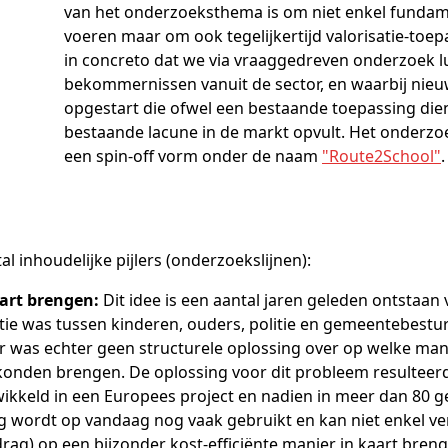
van het onderzoeksthema is om niet enkel fundam
voeren maar om ook tegelijkertijd valorisatie-toep
in concreto dat we via vraaggedreven onderzoek l
bekommernissen vanuit de sector, en waarbij ni
opgestart die ofwel een bestaande toepassing die
bestaande lacune in de markt opvult. Het onderz
een spin-off vorm onder de naam
"Route2School"
.
l inhoudelijke pijlers (onderzoekslijnen):
aart brengen:
Dit idee is een aantal jaren geleden ontstaan 
ie was tussen kinderen, ouders, politie en gemeentebestur
r was echter geen structurele oplossing over op welke mani
konden brengen. De oplossing voor dit probleem resulteer
ikkeld in een Europees project en nadien in meer dan 80 g
ng wordt op vandaag nog vaak gebruikt en kan niet enkel v
rag) op een bijzonder kost-efficiënte manier in kaart breng