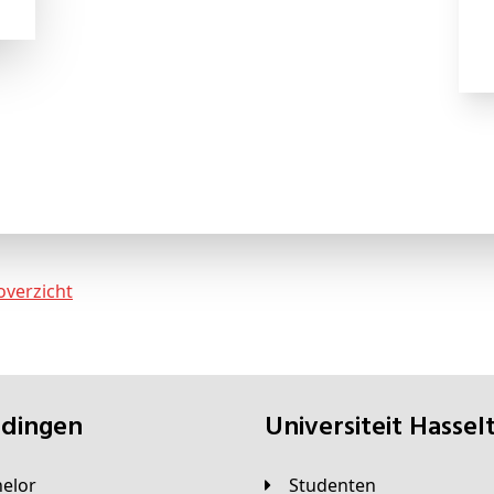
overzicht
eidingen
universiteit Hassel
helor
Studenten