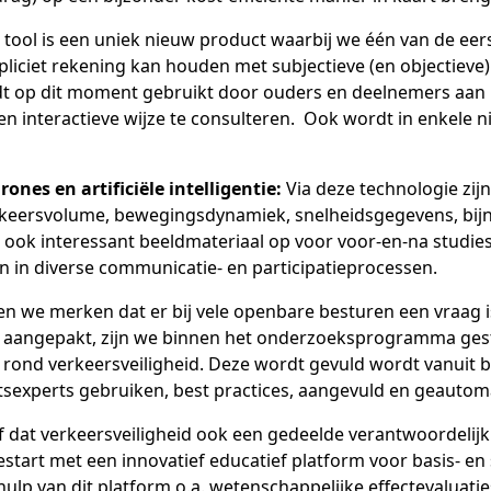
 tool is een uniek nieuw product waarbij we één van de eer
pliciet rekening kan houden met subjectieve (en objectieve)
rdt op dit moment gebruikt door ouders en deelnemers aan
n interactieve wijze te consulteren. Ook wordt in enkele
ones en artificiële intelligentie:
Via deze technologie zij
eersvolume, bewegingsdynamiek, snelheidsgegevens, bijna-o
t ook interessant beeldmateriaal op voor voor-en-na studies
n in diverse communicatie- en participatieprocessen.
en we merken dat er bij vele openbare besturen een vraag 
aangepakt, zijn we binnen het onderzoeksprogramma gest
 rond verkeersveiligheid. Deze wordt gevuld wordt vanuit b
sexperts gebruiken, best practices, aangevuld en geautomati
f dat verkeersveiligheid ook een gedeelde verantwoordelijkhe
start met een innovatief educatief platform voor basis- e
hulp van dit platform o.a. wetenschappelijke effectevalua