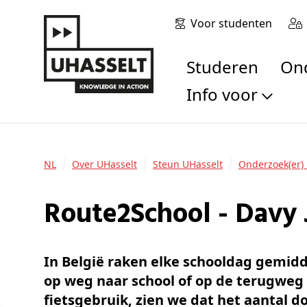
Voor studenten
Studeren
O
Info voor
Toekomstige stu
Studenten
NL
Over UHasselt
Steun UHasselt
Onderzoek(er) 
Onderzoekers
Alumni
Route2School - Davy
Bedrijven en orga
Scholen en leerk
Pers
In België raken elke schooldag gemidd
Medewerkers
op weg naar school of op de terugweg
Sollicitanten
fietsgebruik, zien we dat het aantal do