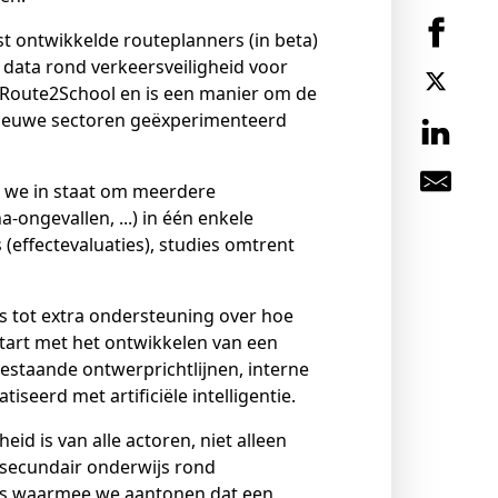
st ontwikkelde routeplanners (in beta)
 data rond verkeersveiligheid voor
 Route2School en is een manier om de
 nieuwe sectoren geëxperimenteerd
n we in staat om meerdere
ngevallen, ...) in één enkele
 (effectevaluaties), studies omtrent
is tot extra ondersteuning over hoe
art met het ontwikkelen van een
estaande ontwerprichtlijnen, interne
seerd met artificiële intelligentie.
id is van alle actoren, niet alleen
n secundair onderwijs rond
ties waarmee we aantonen dat een