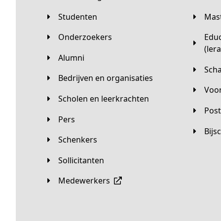
Studenten
Ma
Onderzoekers
Educatieve master
(ler
Alumni
Sc
Bedrijven en organisaties
Vo
Scholen en leerkrachten
Pos
Pers
Bij
Schenkers
Sollicitanten
Medewerkers