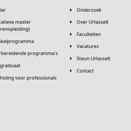
ster
Onderzoek
Over UHasselt
arenopleiding)
Faculteiten
hakelprogramma
Vacatures
orbereidende programma's
Steun UHasselt
tgraduaat
Contact
scholing voor professionals