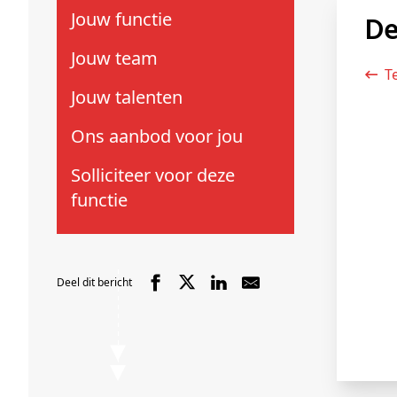
Schenkers
Jouw functie
D
Jouw team
Jouw talenten
Ons aanbod voor jou
Solliciteer voor deze
functie
Deel dit bericht