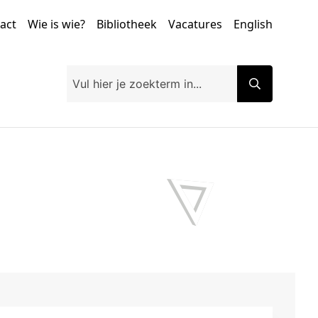
tact
Wie is wie?
Bibliotheek
Vacatures
English