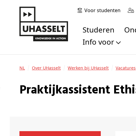
Voor studenten
Studeren
O
Info voor
Toekomstige stu
Studenten
NL
Over UHasselt
Werken bij UHasselt
Vacatures
Onderzoekers
Alumni
Praktijkassistent Et
Bedrijven en orga
Scholen en leerk
Pers
Medewerkers
Sollicitanten