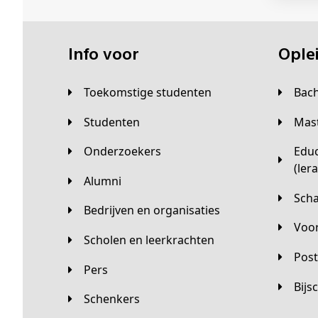
Info voor
Opl
Toekomstige studenten
Bac
Studenten
Ma
Onderzoekers
Educatieve master
(ler
Alumni
Sc
Bedrijven en organisaties
Vo
Scholen en leerkrachten
Pos
Pers
Bij
Schenkers