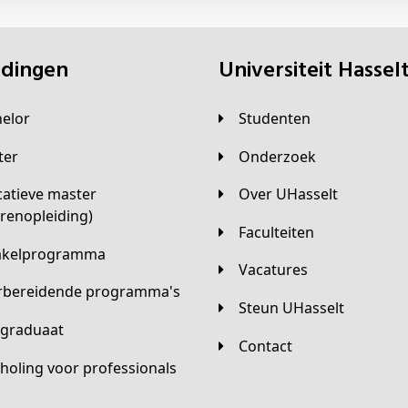
eidingen
universiteit Hassel
helor
Studenten
ster
Onderzoek
Over UHasselt
arenopleiding)
Faculteiten
hakelprogramma
Vacatures
orbereidende programma's
Steun UHasselt
tgraduaat
Contact
scholing voor professionals