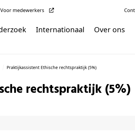
Voor medewerkers
Con
nderzoek
Internationaal
Over ons
denten
Praktijkassistent Ethische rechtspraktijk (5%)
hische rechtspraktijk (5%)
nisaties
rachten