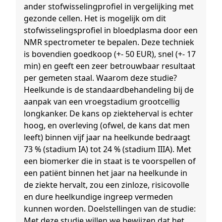
ander stofwisselingprofiel in vergelijking met
gezonde cellen. Het is mogelijk om dit
stofwisselingsprofiel in bloedplasma door een
NMR spectrometer te bepalen. Deze techniek
is bovendien goedkoop (+- 50 EUR), snel (+- 17
min) en geeft een zeer betrouwbaar resultaat
per gemeten staal. Waarom deze studie?
Heelkunde is de standaardbehandeling bij de
aanpak van een vroegstadium grootcellig
longkanker. De kans op ziekteherval is echter
hoog, en overleving (ofwel, de kans dat men
leeft) binnen vijf jaar na heelkunde bedraagt
73 % (stadium IA) tot 24 % (stadium IIIA). Met
een biomerker die in staat is te voorspellen of
een patiënt binnen het jaar na heelkunde in
de ziekte hervalt, zou een zinloze, risicovolle
en dure heelkundige ingreep vermeden
kunnen worden. Doelstellingen van de studie:
Met deze studie willen we bewijzen dat het