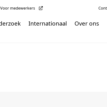
Voor medewerkers
Con
nderzoek
Internationaal
Over ons
denten
nisaties
rachten