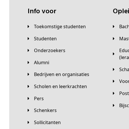
Info voor
Opl
Toekomstige studenten
Bac
Studenten
Ma
Onderzoekers
Educatieve master
(ler
Alumni
Sc
Bedrijven en organisaties
Vo
Scholen en leerkrachten
Pos
Pers
Bij
Schenkers
Sollicitanten