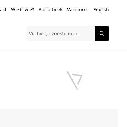
tact
Wie is wie?
Bibliotheek
Vacatures
English