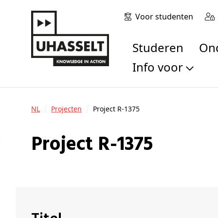
Voor studenten
Studeren
O
Info voor
Toekomstige stu
Studenten
NL
Projecten
Project R-1375
Onderzoekers
Alumni
Project R-1375
Bedrijven en orga
Scholen en leerk
Pers
Medewerkers
Sollicitanten