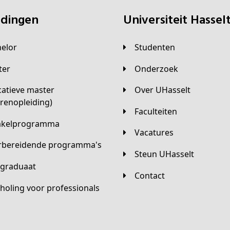
eidingen
universiteit Hassel
helor
Studenten
ster
Onderzoek
Over UHasselt
arenopleiding)
Faculteiten
hakelprogramma
Vacatures
orbereidende programma's
Steun UHasselt
tgraduaat
Contact
scholing voor professionals