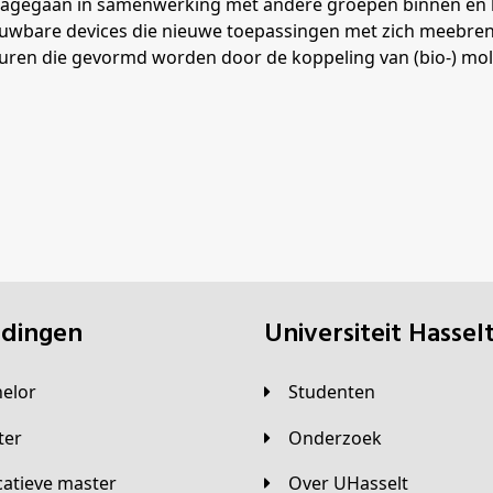
en nagegaan in samenwerking met andere groepen binnen en 
trouwbare devices die nieuwe toepassingen met zich meebr
turen die gevormd worden door de koppeling van (bio-) mo
eidingen
universiteit Hassel
helor
Studenten
ster
Onderzoek
Over UHasselt