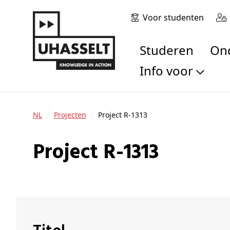
Voor studenten
Studeren
O
Info voor
Toekomstige stu
Studenten
NL
Projecten
Project R-1313
Onderzoekers
Alumni
Project R-1313
Bedrijven en orga
Scholen en leerk
Pers
Medewerkers
Sollicitanten