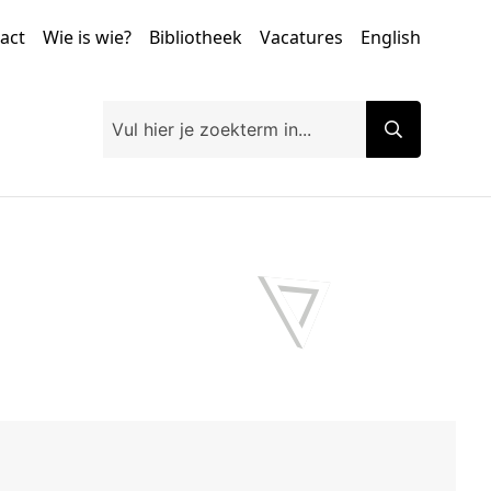
tact
Wie is wie?
Bibliotheek
Vacatures
English