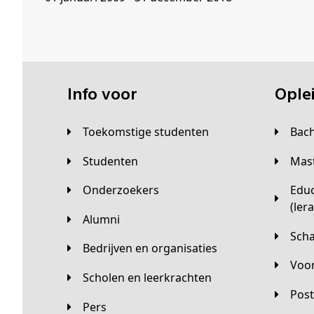
Info voor
Opl
Toekomstige studenten
Bac
Studenten
Ma
Onderzoekers
Educatieve master
(ler
Alumni
Sc
Bedrijven en organisaties
Vo
Scholen en leerkrachten
Pos
Pers