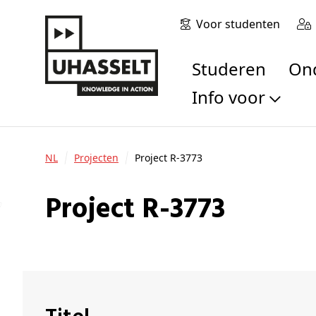
Voor studenten
Studeren
O
Info voor
Toekomstige stu
Studenten
NL
Projecten
Project R-3773
Onderzoekers
Alumni
Project R-3773
Bedrijven en orga
Scholen en leerk
Pers
Medewerkers
Sollicitanten