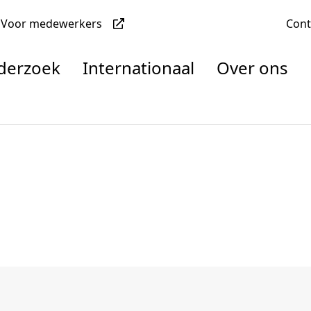
Voor medewerkers
Con
nderzoek
Internationaal
Over ons
denten
nisaties
rachten