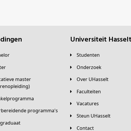
eidingen
universiteit Hassel
helor
Studenten
ster
Onderzoek
Over UHasselt
arenopleiding)
Faculteiten
hakelprogramma
Vacatures
orbereidende programma's
Steun UHasselt
tgraduaat
Contact