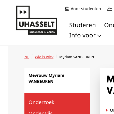
Voor studenten
Studeren
O
Info voor
Toekomstige stu
Studenten
NL
Wie is wie?
Myriam VANBEUREN
Onderzoekers
Alumni
Mevrouw Myrjam (Myr
Mevrouw Myriam
Bedrijven en orga
VANBEUREN
Scholen en leerk
V
Pers
Medewerkers
Onderzoek
Sollicitanten
O
Onderwijs