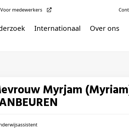
Voor medewerkers
Con
nderzoek
Internationaal
Over ons
denten
iam)
nisaties
rachten
ANBEUREN
nderwijsassistent