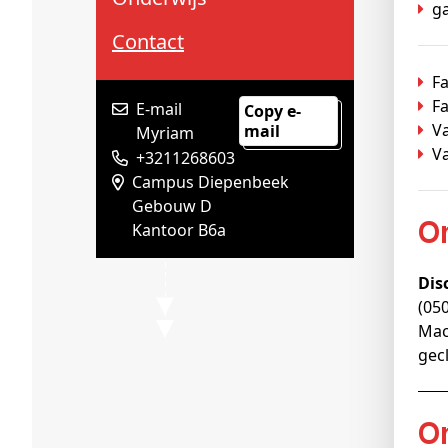
Schenkers
g
Contact
F
Fa
E-mail
Copy e-
V
mail
Myriam
V
+3211268603
Campus Diepenbeek
Gebouw D
Kantoor B6a
Dis
(05
Mac
gec