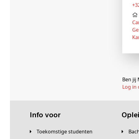
+
Ca
Ge
Ka
Ben ji
Log in
Info voor
Opl
Toekomstige studenten
Bac