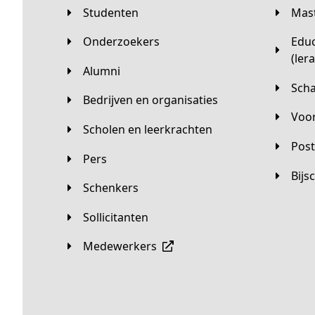
Studenten
Ma
Onderzoekers
Educatieve master
(ler
Alumni
Sc
Bedrijven en organisaties
Vo
Scholen en leerkrachten
Pos
Pers
Bij
Schenkers
Sollicitanten
Medewerkers