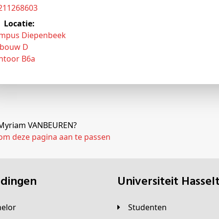
3211268603
Locatie:
mpus Diepenbeek
bouw D
ntoor B6a
j Myriam VANBEUREN?
 om deze pagina aan te passen
eidingen
universiteit Hassel
helor
Studenten