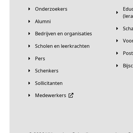
Onderzoekers
Educatieve master
(ler
Alumni
Sc
Bedrijven en organisaties
Vo
Scholen en leerkrachten
Pos
Pers
Bij
Schenkers
Sollicitanten
Medewerkers