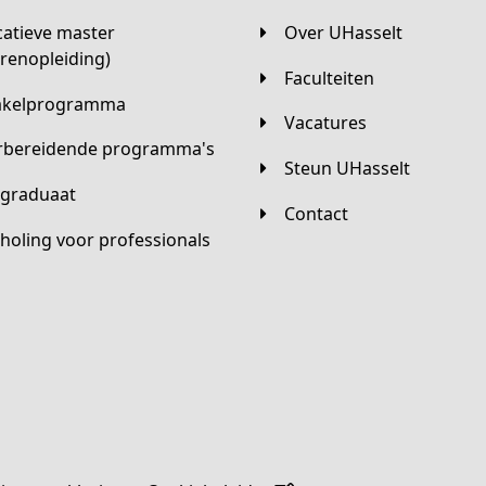
Over UHasselt
arenopleiding)
Faculteiten
hakelprogramma
Vacatures
orbereidende programma's
Steun UHasselt
tgraduaat
Contact
scholing voor professionals