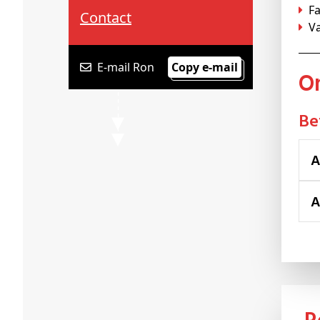
Schenkers
F
Contact
V
E-mail Ron
Copy e-mail
B