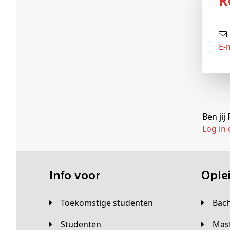
E-
Ben ji
Log in
Info voor
Opl
Toekomstige studenten
Bac
Studenten
Ma