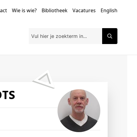
tact
Wie is wie?
Bibliotheek
Vacatures
English
OTS