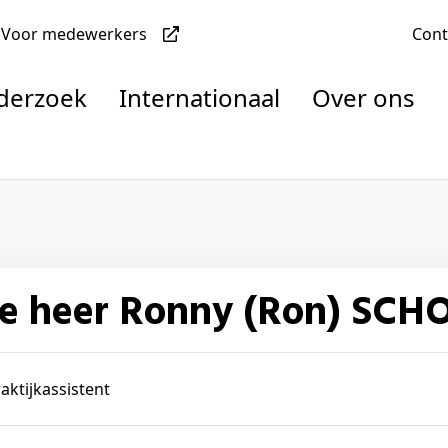
Voor medewerkers
Con
nderzoek
Internationaal
Over ons
denten
De heer Ronny (Ron) SCH
nisaties
rachten
aktijkassistent