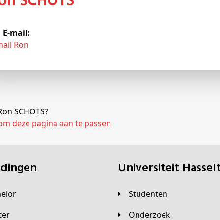
Ron SCHOTS
E-mail:
mail Ron
j Ron SCHOTS?
 om deze pagina aan te passen
eidingen
universiteit Hassel
helor
Studenten
ster
Onderzoek