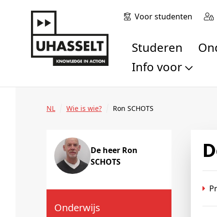
Voor studenten
Studeren
O
Info voor
Toekomstige stu
Studenten
NL
Wie is wie?
Ron SCHOTS
Onderzoekers
Alumni
Bedrijven en orga
De heer Ron
SCHOTS
Scholen en leerk
Pers
Pr
Medewerkers
Sollicitanten
Onderwijs