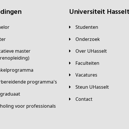
eidingen
universiteit Hassel
helor
Studenten
ster
Onderzoek
Over UHasselt
arenopleiding)
Faculteiten
hakelprogramma
Vacatures
orbereidende programma's
Steun UHasselt
tgraduaat
Contact
scholing voor professionals