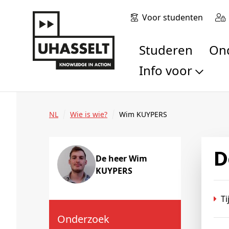
Voor studenten
Studeren
O
Info voor
Toekomstige stu
Studenten
NL
Wie is wie?
Wim KUYPERS
Onderzoekers
Alumni
Bedrijven en orga
De heer Wim
KUYPERS
Scholen en leerk
Pers
T
Medewerkers
Sollicitanten
Onderzoek