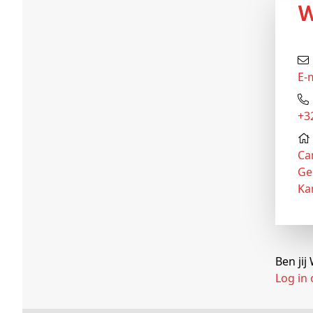
E-
+
Ca
Ge
Ka
Ben ji
Log in