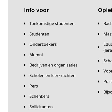
Info voor
Opl
Toekomstige studenten
Bac
Studenten
Ma
Onderzoekers
Educatieve master
(ler
Alumni
Sc
Bedrijven en organisaties
Vo
Scholen en leerkrachten
Pos
Pers
Bij
Schenkers
Sollicitanten