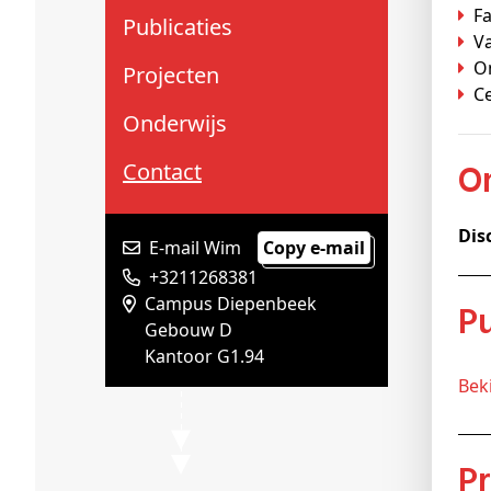
Schenkers
F
Publicaties
Va
On
Projecten
C
Onderwijs
Contact
Dis
E-mail Wim
Copy e-mail
+3211268381
Campus Diepenbeek
Gebouw D
Kantoor G1.94
Be