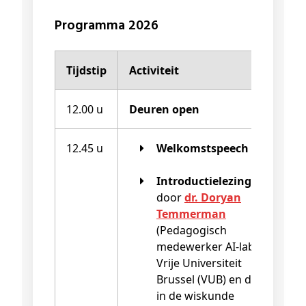
Programma 2026
Tijdstip
Activiteit
L
12.00 u
Deuren open
Ge
12.45 u
Welkomstspeech
Aud
Introductielezing
door
dr. Doryan
Temmerman
(Pedagogisch
medewerker AI-lab,
Vrije Universiteit
Brussel (VUB) en dr.
in de wiskunde