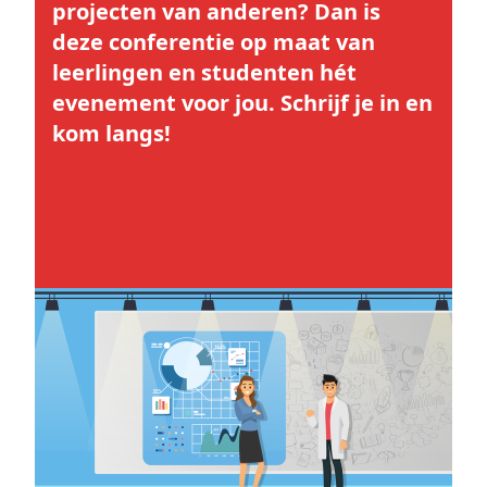
projecten van anderen? Dan is
deze conferentie op maat van
leerlingen en studenten hét
evenement voor jou. Schrijf je in en
kom langs!