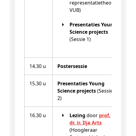
representatietheorie
VUB)
Presentaties Young
Science projects
(Sessie 1)
14.30 u
Postersessie
15.30 u
Presentaties Young
Aud
Science projects
(Sessie
2)
16.30 u
Lezing
door
prof.
Aud
dr. ir. Ilja Arts
(Hoogleraar