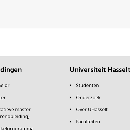
eidingen
universiteit Hassel
helor
Studenten
ster
Onderzoek
Over UHasselt
arenopleiding)
Faculteiten
hakelprogramma