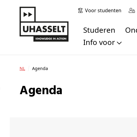
Voor studenten
Studeren
O
Info voor
Toekomstige stu
Studenten
NL
Agenda
Onderzoekers
Alumni
Agenda
Bedrijven en orga
Scholen en leerk
Pers
Medewerkers
Sollicitanten