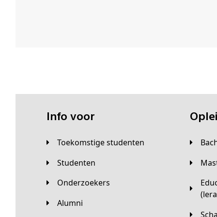
Info voor
Opl
Toekomstige studenten
Bac
Studenten
Ma
Onderzoekers
Educatieve master
(ler
Alumni
Sc