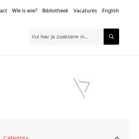
tact
Wie is wie?
Bibliotheek
Vacatures
English
Category