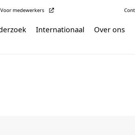
Voor medewerkers
Con
nderzoek
Internationaal
Over ons
denten
nisaties
rachten