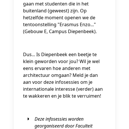
gaan met studenten die in het
buitenland (geweest) zijn. Op
hetzelfde moment openen we de
tentoonstelling "Erasmus Enzo..."
(Gebouw E, Campus Diepenbeek).
Dus... Is Diepenbeek een beetje te
klein geworden voor jou? Wil je wel
eens ervaren hoe anderen met
architectuur omgaan? Meld je dan
aan voor deze infosessies om je
internationale interesse (verder) aan
te wakkeren en je blik te verruimen!
Deze infosessies worden
georganiseerd door Faculteit