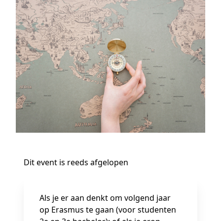
Dit event is reeds afgelopen
Als je er aan denkt om volgend jaar
op Erasmus te gaan (voor studenten