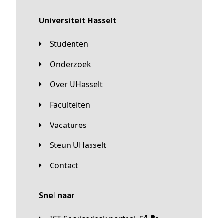
universiteit Hasselt
Studenten
Onderzoek
Over UHasselt
Faculteiten
Vacatures
Steun UHasselt
Contact
Snel naar