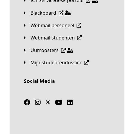
ICT Servicedesk portaal
Blackboard
Webmail personeel
Webmail studenten
Uurroosters
Mijn studentendossier
Social Media