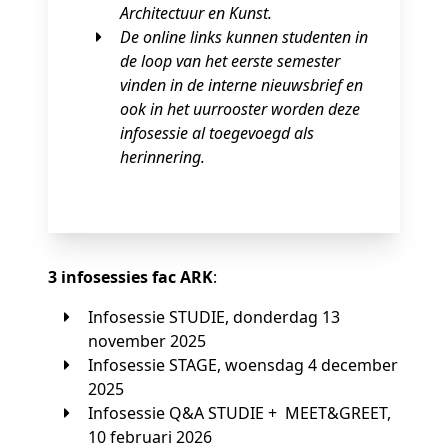
Architectuur en Kunst.
De online links kunnen studenten in
de loop van het eerste semester
vinden in de interne nieuwsbrief en
ook in het uurrooster worden deze
infosessie al toegevoegd als
herinnering.
3 infosessies fac ARK
:
Infosessie STUDIE, donderdag 13
november 2025
Infosessie STAGE, woensdag 4 december
2025
Infosessie Q&A STUDIE + MEET&GREET,
10 februari 2026