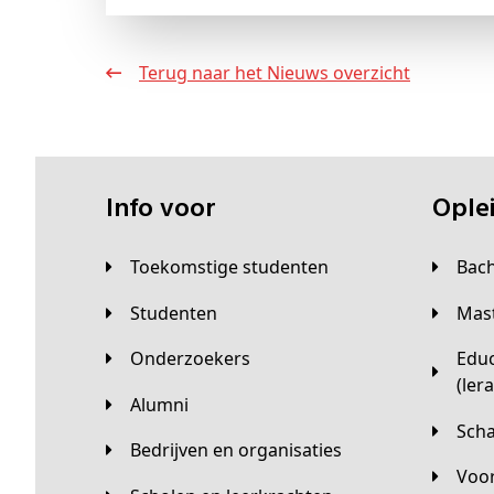
Terug naar het Nieuws overzicht
Info voor
Opl
Toekomstige studenten
Bac
Studenten
Ma
Onderzoekers
Educatieve master
(ler
Alumni
Sc
Bedrijven en organisaties
Vo