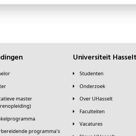
eidingen
universiteit Hassel
helor
Studenten
ster
Onderzoek
Over UHasselt
arenopleiding)
Faculteiten
hakelprogramma
Vacatures
orbereidende programma's