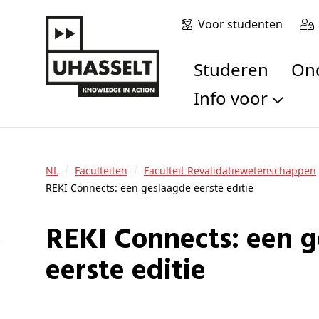
Voor studenten
Studeren
O
Info voor
Toekomstige stu
Studenten
NL
Faculteiten
Faculteit Revalidatiewetenschappen
Onderzoekers
REKI Connects: een geslaagde eerste editie
Alumni
Bedrijven en orga
REKI Connects: een geslaagde
Scholen en leerk
eerste editie
Pers
Medewerkers
Sollicitanten