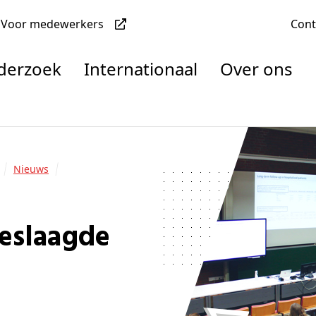
Voor medewerkers
Con
nderzoek
Internationaal
Over ons
denten
Nieuws
nisaties
rachten