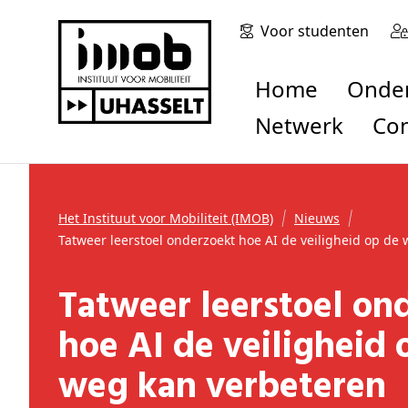
Voor studenten
Home
Onde
Netwerk
Co
Het Instituut voor Mobiliteit (IMOB)
Nieuws
Tatweer leerstoel onderzoekt hoe AI de veiligheid op de
Tatweer leerstoel onderzoekt
hoe AI de veiligheid 
weg kan verbeteren