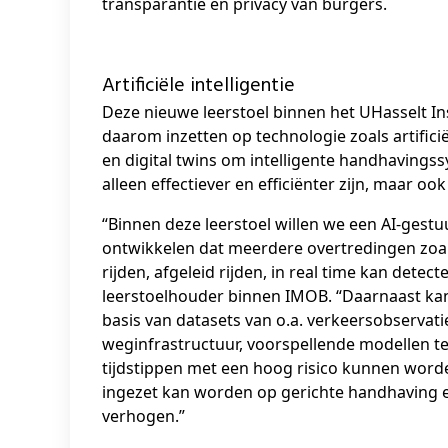
transparantie en privacy van burgers.
Artificiële intelligentie
Deze nieuwe leerstoel binnen het UHasselt Ins
daarom inzetten op technologie zoals artificiël
en digital twins om intelligente handhavings
alleen effectiever en efficiënter zijn, maar 
“Binnen deze leerstoel willen we een AI-ge
ontwikkelen dat meerdere overtredingen zoals 
rijden, afgeleid rijden, in real time kan detecte
leerstoelhouder binnen IMOB. “Daarnaast ka
basis van datasets van o.a. verkeersobservati
weginfrastructuur, voorspellende modellen 
tijdstippen met een hoog risico kunnen worde
ingezet kan worden op gerichte handhaving e
verhogen.”