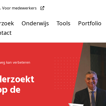
Voor medewerkers
rzoek
Onderwijs
Tools
Portfolio
ntact
 weg kan verbeteren
op de