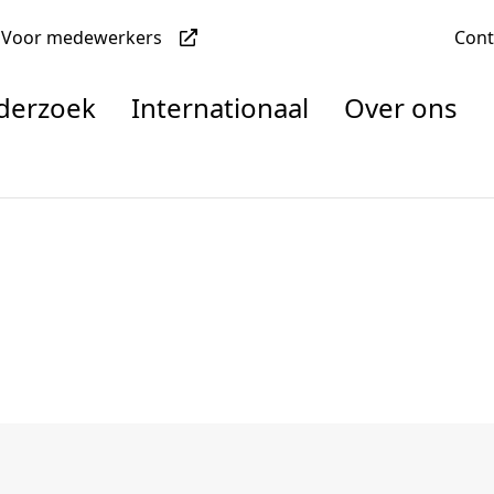
Voor medewerkers
Con
nderzoek
Internationaal
Over ons
denten
nisaties
rachten