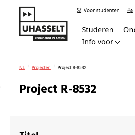
Voor studenten
Studeren
O
Info voor
Toekomstige stu
Studenten
NL
Projecten
Project R-8532
Onderzoekers
Alumni
Project R-8532
Bedrijven en orga
Scholen en leerk
Pers
Medewerkers
Sollicitanten