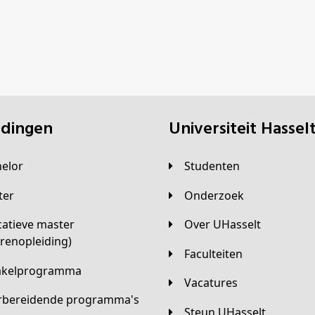
eidingen
universiteit Hassel
helor
Studenten
ster
Onderzoek
Over UHasselt
arenopleiding)
Faculteiten
hakelprogramma
Vacatures
orbereidende programma's
Steun UHasselt