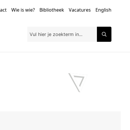
tact
Wie is wie?
Bibliotheek
Vacatures
English