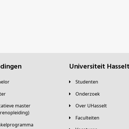
eidingen
universiteit Hassel
helor
Studenten
ster
Onderzoek
Over UHasselt
arenopleiding)
Faculteiten
hakelprogramma