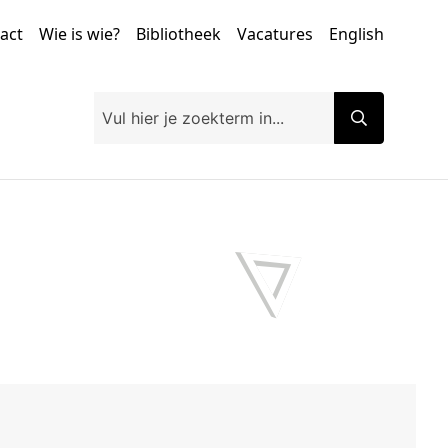
tact
Wie is wie?
Bibliotheek
Vacatures
English