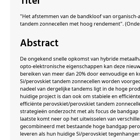
Titel
Schenkers
"Het afstemmen van de bandkloof van organisch-
tandem zonnecellen met hoog rendement". (Onde
Abstract
De ongekend snelle opkomst van hybride metaalhal
opto-elektronische eigenschappen kan deze nieuwe
bereiken van meer dan 20% door eenvoudige en kost
Si/perovskiet tandem zonnecellen worden voorge
nadeel van dergelijke tandems ligt in de hoge pro
huidige project is dan ook om stabiele en efficiën
efficiënte perovskiet/perovskiet tandem zonnecel
strategieën onderzocht met als focus de bandgap te
laatste komt neer op het uitwisselen van verschil
gecombineerd met bestaande hoge bandgap perovsk
leveren als hun huidige Si/perovskiet tegenhanger