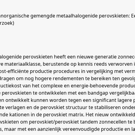
anorganische gemengde metaalhalogenide perovskieten: Ee
rzoek)
ogenide perovskieten heeft een nieuwe generatie zonnecell
 materiaalklasse, berustende op kennis reeds verworven in
-efficiënte productie procedures in vergelijking met verm
dragen om nog hogere rendementen te bereiken ten gevolg
ductiekost van het complexe en energie-behoevende product
te perovskieten te ontwikkelen met een bandgap vergelijkbaa
len ontwikkelt kunnen worden tegen een significant lagere
 verlagen en de perovskiet structuur te stabiliseren onder 
lende kationen in de perovskiet matrix. Het nieuw ontwikke
ieten om perovskiet/perovskiet tandem zonnecellen te be
s, maar met een aanzienlijk vereenvoudigde productie en l