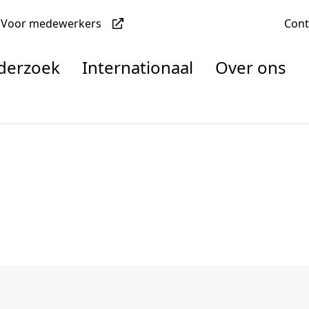
Voor medewerkers
Con
nderzoek
Internationaal
Over ons
denten
nisaties
rachten