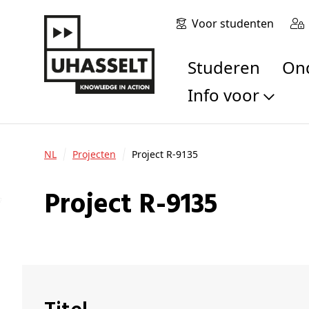
Voor studenten
Studeren
O
Info voor
Toekomstige stu
Studenten
NL
Projecten
Project R-9135
Onderzoekers
Alumni
Project R-9135
Bedrijven en orga
Scholen en leerk
Pers
Medewerkers
Sollicitanten