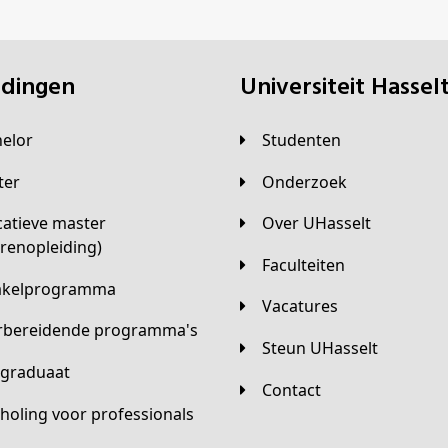
eidingen
universiteit Hassel
helor
Studenten
ster
Onderzoek
Over UHasselt
arenopleiding)
Faculteiten
hakelprogramma
Vacatures
orbereidende programma's
Steun UHasselt
tgraduaat
Contact
scholing voor professionals