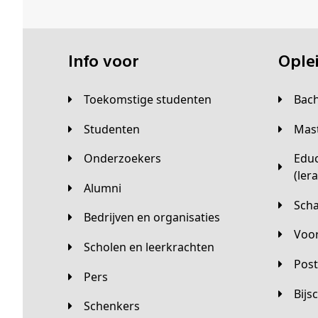
Info voor
Opl
Toekomstige studenten
Bac
Studenten
Ma
Onderzoekers
Educatieve master
(ler
Alumni
Sc
Bedrijven en organisaties
Vo
Scholen en leerkrachten
Pos
Pers
Bij
Schenkers