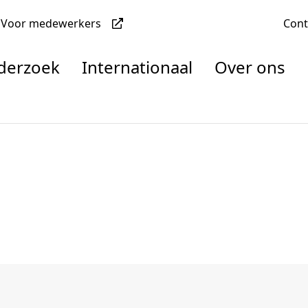
Voor medewerkers
Con
nderzoek
Internationaal
Over ons
denten
nisaties
rachten