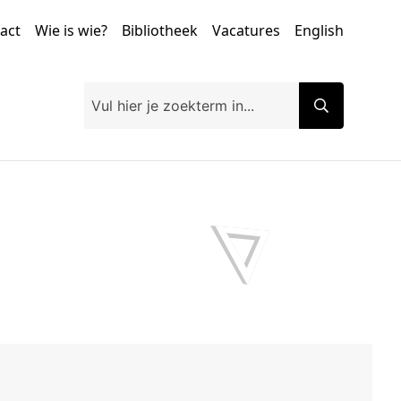
tact
Wie is wie?
Bibliotheek
Vacatures
English