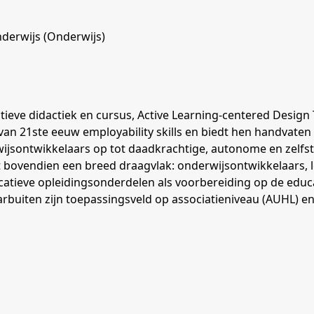
nderwijs (Onderwijs)
ieve didactiek en cursus, Active Learning-centered Design T
van 21ste eeuw employability skills en biedt hen handvate
wijsontwikkelaars op tot daadkrachtige, autonome en zelfst
 bovendien een breed draagvlak: onderwijsontwikkelaars, le
ucatieve opleidingsonderdelen als voorbereiding op de educ
arbuiten zijn toepassingsveld op associatieniveau (AUHL) 