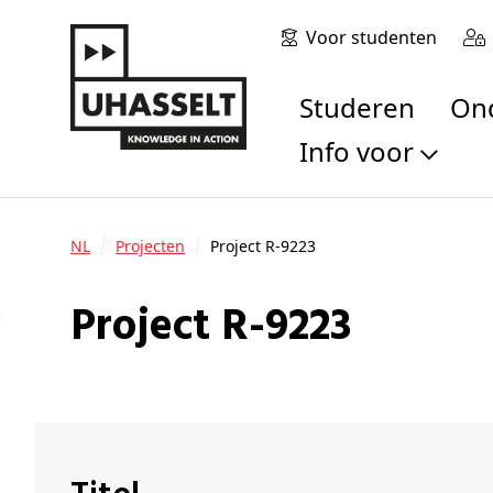
Voor studenten
Studeren
O
Info voor
Toekomstige stu
Studenten
NL
Projecten
Project R-9223
Onderzoekers
Alumni
Project R-9223
Bedrijven en orga
Scholen en leerk
Pers
Medewerkers
Sollicitanten